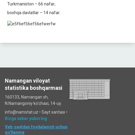
Turkmaniston – 66 nafar;
boshqa davlatlar – 14 nafar.
Namangan viloyat
statistika boshqarmasi
160133, Namangan sh,
N.Namangoniy ko'chasi, 14-uy.
info@namstat.uz •
Sayt xaritasi
•
Bizga xabar yuboring
Veb-saytdan foydalanish uchun
qo'llanma