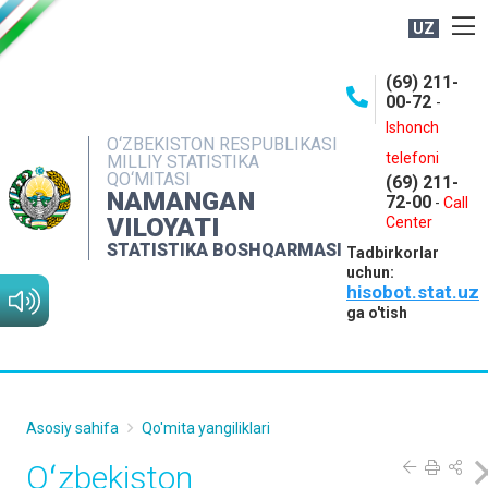
UZ
BOSHQARMA HAQIDA
(69) 211-
00-72
-
OCHIQ MA'LUMOTLAR
Ishonch
O‘ZBEKISTON RESPUBLIKASI
NASHRLAR
telefoni
MILLIY STATISTIKA
QO‘MITASI
(69) 211-
INTERAKTIV XIZMATLAR
NAMANGAN
72-00
-
Call
VILOYATI
MATBUOT XIZMATI
Center
STATISTIKA BOSHQARMASI
Tadbirkorlar
MUROJAATLAR
uchun:
hisobot.stat.uz
KONTAKTLAR
ga o'tish
Asosiy sahifa
Qo'mita yangiliklari
Oʻzbekiston