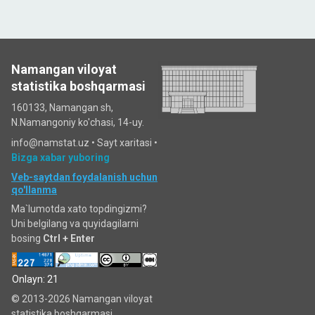
Namangan viloyat
statistika boshqarmasi
160133, Namangan sh,
N.Namangoniy ko'chasi, 14-uy.
info@namstat.uz •
Sayt xaritasi
•
Bizga xabar yuboring
Veb-saytdan foydalanish uchun
qo'llanma
Ma`lumotda xato topdingizmi?
Uni belgilang va quyidagilarni
bosing
Ctrl + Enter
Onlayn: 21
© 2013-2026 Namangan viloyat
statistika boshqarmasi