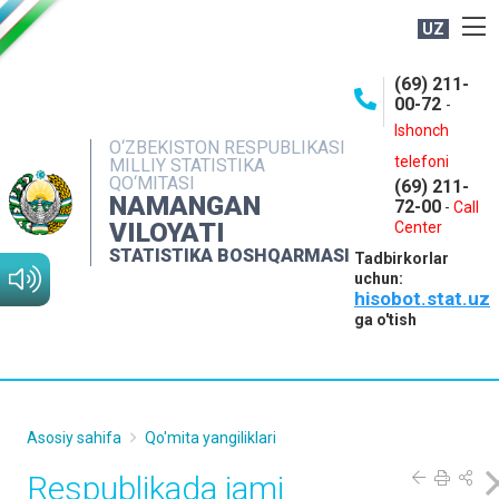
UZ
BOSHQARMA HAQIDA
(69) 211-
00-72
-
OCHIQ MA'LUMOTLAR
Ishonch
O‘ZBEKISTON RESPUBLIKASI
NASHRLAR
telefoni
MILLIY STATISTIKA
QO‘MITASI
(69) 211-
INTERAKTIV XIZMATLAR
NAMANGAN
72-00
-
Call
VILOYATI
MATBUOT XIZMATI
Center
STATISTIKA BOSHQARMASI
Tadbirkorlar
MUROJAATLAR
uchun:
hisobot.stat.uz
KONTAKTLAR
ga o'tish
Asosiy sahifa
Qo'mita yangiliklari
Respublikada jami