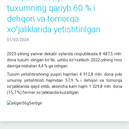
tuxumning qariyb 60 % i
dehqon va tomorqa
xoʻjaliklarida yetishtirilgan
01/03/2024
2023-yilning yanvar-dekabr oylarida respublikada 8 487,5 mln.
dona tuxum olingan boʻlib, ushbu koʻrsatkich 2022-yilning mos
davriga nisbatan 4,4 % ga oshgan.
Tuxum yetishtirishning yuqori hajmlari 4 912,8 mln. dona yoki
umumiy yetishtirish hajmidan 57,9 % i dehqon va tomorqa
xoʻjaliklarida qayd etilib, aksincha kam hajm 1 329,8 mln. dona
(15,7 %) fermer xoʻjaliklarida kuzatilgan.