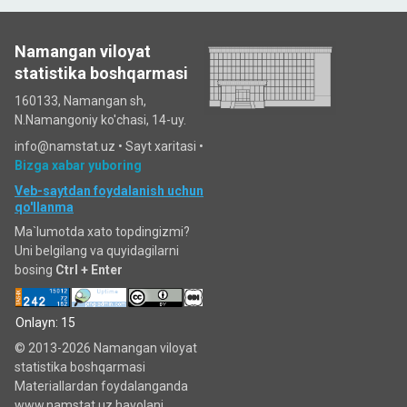
Namangan viloyat
statistika boshqarmasi
160133, Namangan sh,
N.Namangoniy ko'chasi, 14-uy.
info@namstat.uz •
Sayt xaritasi
•
Bizga xabar yuboring
Veb-saytdan foydalanish uchun
qo'llanma
Ma`lumotda xato topdingizmi?
Uni belgilang va quyidagilarni
bosing
Ctrl + Enter
Onlayn: 15
© 2013-2026 Namangan viloyat
statistika boshqarmasi
Materiallardan foydalanganda
www.namstat.uz havolani