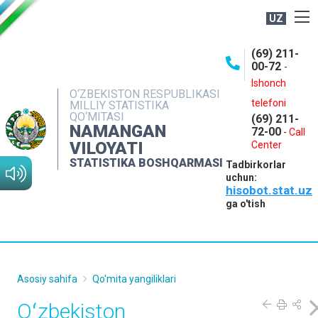
UZ
BOSHQARMA HAQIDA
(69) 211-
00-72
-
OCHIQ MA'LUMOTLAR
Ishonch
O‘ZBEKISTON RESPUBLIKASI
NASHRLAR
telefoni
MILLIY STATISTIKA
QO‘MITASI
(69) 211-
INTERAKTIV XIZMATLAR
NAMANGAN
72-00
-
Call
VILOYATI
MATBUOT XIZMATI
Center
STATISTIKA BOSHQARMASI
Tadbirkorlar
MUROJAATLAR
uchun:
hisobot.stat.uz
KONTAKTLAR
ga o'tish
Asosiy sahifa
Qo'mita yangiliklari
Oʻzbekiston