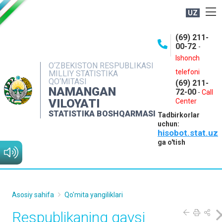
UZ
BOSHQARMA HAQIDA
(69) 211-
00-72
-
OCHIQ MA'LUMOTLAR
Ishonch
O‘ZBEKISTON RESPUBLIKASI
NASHRLAR
telefoni
MILLIY STATISTIKA
QO‘MITASI
(69) 211-
INTERAKTIV XIZMATLAR
NAMANGAN
72-00
-
Call
VILOYATI
MATBUOT XIZMATI
Center
STATISTIKA BOSHQARMASI
Tadbirkorlar
MUROJAATLAR
uchun:
hisobot.stat.uz
KONTAKTLAR
ga o'tish
Asosiy sahifa
Qo'mita yangiliklari
Respublikaning qaysi