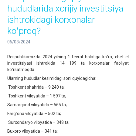
hududlarida xorijiy investitsiya
ishtrokidagi korxonalar
koʻproq?
06/03/2024
Respublikamizda 2024-yilning 1-fevral holatiga koʻra, chet el
investitsiyasi ishtrokida 14 199 ta korxonalar faoliyat
koʻrsatmoqda.
Ularning hududlar kesimidagi soni quyidagicha:
Toshkent shahrida – 9 240 ta;
Toshkent viloyatida – 1 597 ta;
Samarqand viloyatida – 565 ta;
Fargʻona viloyatida – 502 ta;
Surxondaryo viloyatida – 348 ta;
Buxoro viloyatida – 341 ta;