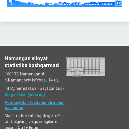
Namangan viloyat
statistika boshqarmasi
160133, Namangan sh,
N.Namangoniy ko'chasi, 14-uy.
info@namstat.uz •
Sayt xaritasi
•
Bizga xabar yuboring
Veb-saytdan foydalanish uchun
qo'llanma
Ma`lumotda xato topdingizmi?
Uni belgilang va quyidagilarni
bosing
Ctrl + Enter