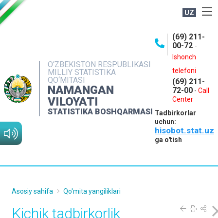
UZ
BOSHQARMA HAQIDA
(69) 211-
00-72
-
OCHIQ MA'LUMOTLAR
Ishonch
O‘ZBEKISTON RESPUBLIKASI
NASHRLAR
telefoni
MILLIY STATISTIKA
QO‘MITASI
(69) 211-
INTERAKTIV XIZMATLAR
NAMANGAN
72-00
-
Call
VILOYATI
MATBUOT XIZMATI
Center
STATISTIKA BOSHQARMASI
Tadbirkorlar
MUROJAATLAR
uchun:
hisobot.stat.uz
KONTAKTLAR
ga o'tish
Asosiy sahifa
Qo'mita yangiliklari
Kichik tadbirkorlik