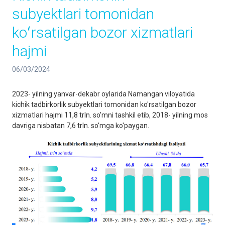
subyektlari tomonidan
koʻrsatilgan bozor xizmatlari
hajmi
06/03/2024
2023- yilning yanvar-dekabr oylarida Namangan viloyatida
kichik tadbirkorlik subyektlari tomonidan ko'rsatilgan bozor
xizmatlari hajmi 11,8 trln. so'mni tashkil etib, 2018- yilning mos
davriga nisbatan 7,6 trln. so'mga ko'paygan.