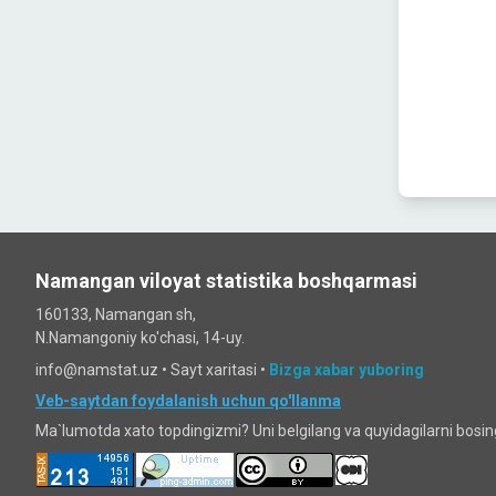
Namangan viloyat statistika boshqarmasi
160133, Namangan sh,
N.Namangoniy ko'chasi, 14-uy.
info@namstat.uz •
Sayt xaritasi
•
Bizga xabar yuboring
Veb-saytdan foydalanish uchun qo'llanma
Ma`lumotda xato topdingizmi? Uni belgilang va quyidagilarni bosi