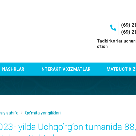
(69) 2
(69) 2
I
Tadbirkorlar uchun
o'tish
NASHRLAR
INTERAKTIV XIZMATLAR
MATBUOT XIZ
siy sahifa
Qo'mita yangiliklari
023- yilda Uchqo‘rg‘on tumanida 88