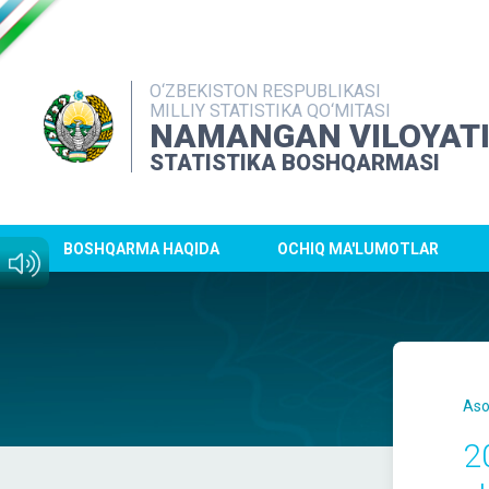
O‘ZBEKISTON RESPUBLIKASI
MILLIY STATISTIKA QO‘MITASI
NAMANGAN VILOYAT
STATISTIKA BOSHQARMASI
BOSHQARMA HAQIDA
OCHIQ MA'LUMOTLAR
Aso
2