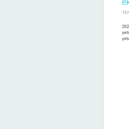
ek
15/
202
yet
yet