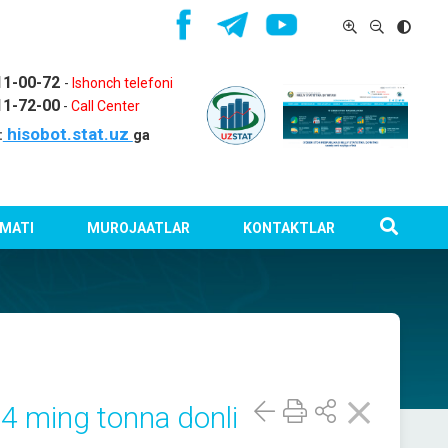
11-00-72
-
Ishonch telefoni
11-72-00
-
Call Center
hisobot.stat.uz
:
ga
MATI
MUROJAATLAR
KONTAKTLAR
,4 ming tonna donli