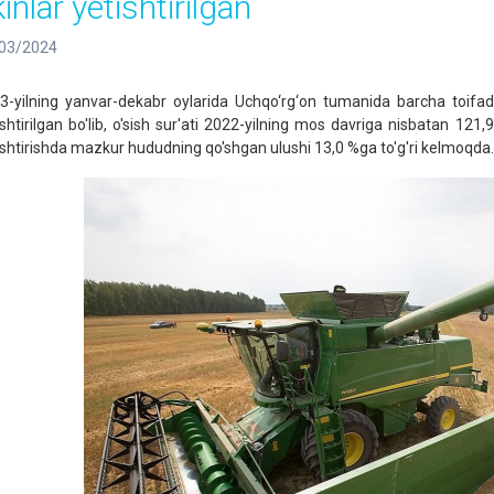
inlar yetishtirilgan
03/2024
3-yilning yanvar-dekabr oylarida Uchqo‘rg‘on tumanida barcha toifada
ishtirilgan bo'lib, o'sish sur'ati 2022-yilning mos davriga nisbatan 121,9
ishtirishda mazkur hududning qo'shgan ulushi 13,0 %ga to'g'ri kelmoqda.