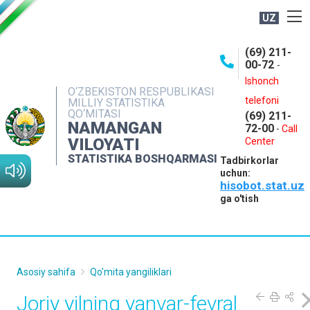
UZ
BOSHQARMA HAQIDA
(69) 211-
00-72
-
OCHIQ MA'LUMOTLAR
Ishonch
O‘ZBEKISTON RESPUBLIKASI
NASHRLAR
telefoni
MILLIY STATISTIKA
QO‘MITASI
(69) 211-
INTERAKTIV XIZMATLAR
NAMANGAN
72-00
-
Call
VILOYATI
MATBUOT XIZMATI
Center
STATISTIKA BOSHQARMASI
Tadbirkorlar
MUROJAATLAR
uchun:
hisobot.stat.uz
KONTAKTLAR
ga o'tish
Asosiy sahifa
Qo'mita yangiliklari
Joriy yilning yanvar-fevral