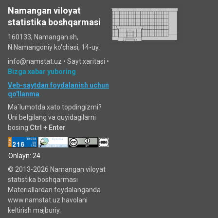
Namangan viloyat
statistika boshqarmasi
160133, Namangan sh,
N.Namangoniy ko'chasi, 14-uy.
info@namstat.uz •
Sayt xaritasi
•
Bizga xabar yuboring
Veb-saytdan foydalanish uchun
qo'llanma
Ma`lumotda xato topdingizmi?
Uni belgilang va quyidagilarni
bosing
Ctrl + Enter
Onlayn: 24
© 2013-2026 Namangan viloyat
statistika boshqarmasi
Materiallardan foydalanganda
www.namstat.uz havolani
keltirish majburiy.