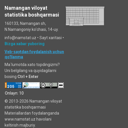
Namangan viloyat
statistika boshqarmasi
160133, Namangan sh,
N.Namangoniy ko'chasi, 14-uy.
info@namstat.uz •
Sayt xaritasi
•
Bizga xabar yuboring
Veb-saytdan foydalanish uchun
qo'llanma
Ma`lumotda xato topdingizmi?
Uni belgilang va quyidagilarni
bosing
Ctrl + Enter
Onlayn: 10
© 2013-2026 Namangan viloyat
statistika boshqarmasi
Materiallardan foydalanganda
www.namstat.uz havolani
keltirish majburiy.