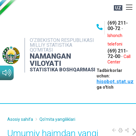
UZ
BOSHQARMA HAQIDA
(69) 211-
00-72
-
OCHIQ MA'LUMOTLAR
Ishonch
O‘ZBEKISTON RESPUBLIKASI
NASHRLAR
telefoni
MILLIY STATISTIKA
QO‘MITASI
(69) 211-
INTERAKTIV XIZMATLAR
NAMANGAN
72-00
-
Call
VILOYATI
MATBUOT XIZMATI
Center
STATISTIKA BOSHQARMASI
Tadbirkorlar
MUROJAATLAR
uchun:
hisobot.stat.uz
KONTAKTLAR
ga o'tish
Asosiy sahifa
Qo'mita yangiliklari
Umumiy hajmdan yangi