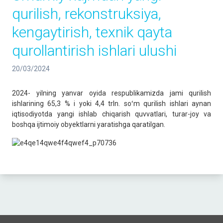
qurilish, rekonstruksiya,
kengaytirish, texnik qayta
qurollantirish ishlari ulushi
20/03/2024
2024- yilning yanvar oyida respublikamizda jami qurilish
ishlarining 65,3 % i yoki 4,4 trln. soʻm qurilish ishlari aynan
iqtisodiyotda yangi ishlab chiqarish quvvatlari, turar-joy va
boshqa ijtimoiy obyektlarni yaratishga qaratilgan.