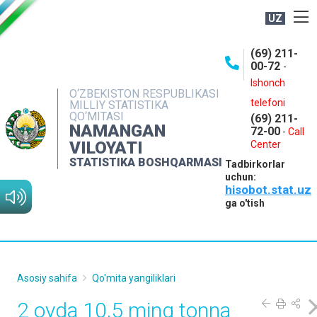
UZ
BOSHQARMA HAQIDA
(69) 211-
00-72
-
OCHIQ MA'LUMOTLAR
Ishonch
O‘ZBEKISTON RESPUBLIKASI
NASHRLAR
telefoni
MILLIY STATISTIKA
QO‘MITASI
(69) 211-
INTERAKTIV XIZMATLAR
NAMANGAN
72-00
-
Call
VILOYATI
MATBUOT XIZMATI
Center
STATISTIKA BOSHQARMASI
Tadbirkorlar
MUROJAATLAR
uchun:
hisobot.stat.uz
KONTAKTLAR
ga o'tish
Asosiy sahifa
Qo'mita yangiliklari
2 oyda 10,5 ming tonna