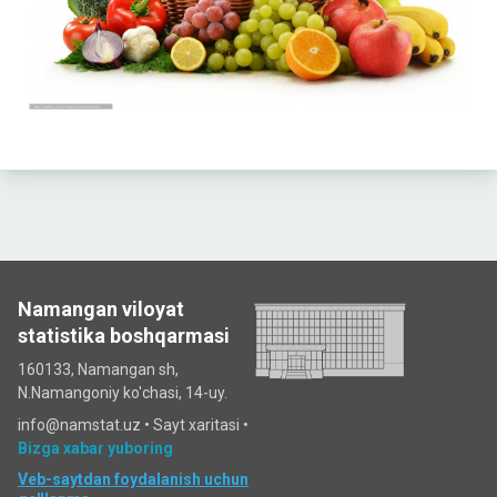
Namangan viloyat
statistika boshqarmasi
160133, Namangan sh,
N.Namangoniy ko'chasi, 14-uy.
info@namstat.uz •
Sayt xaritasi
•
Bizga xabar yuboring
Veb-saytdan foydalanish uchun