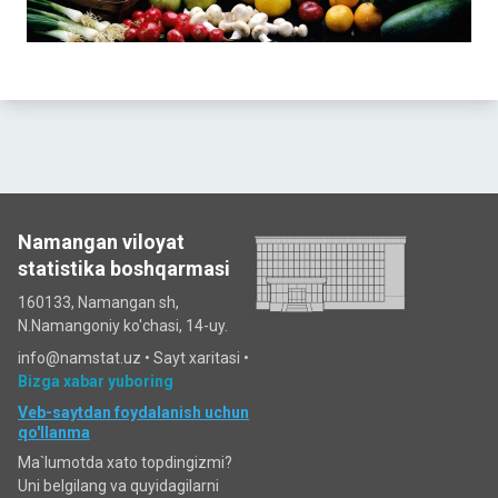
Namangan viloyat
statistika boshqarmasi
160133, Namangan sh,
N.Namangoniy ko'chasi, 14-uy.
info@namstat.uz •
Sayt xaritasi
•
Bizga xabar yuboring
Veb-saytdan foydalanish uchun
qo'llanma
Ma`lumotda xato topdingizmi?
Uni belgilang va quyidagilarni