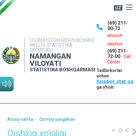
UZ
BOSHQARMA HAQIDA
(69) 211-
00-72
-
OCHIQ MA'LUMOTLAR
Ishonch
O‘ZBEKISTON RESPUBLIKASI
NASHRLAR
telefoni
MILLIY STATISTIKA
QO‘MITASI
(69) 211-
INTERAKTIV XIZMATLAR
NAMANGAN
72-00
-
Call
VILOYATI
MATBUOT XIZMATI
Center
STATISTIKA BOSHQARMASI
Tadbirkorlar
MUROJAATLAR
uchun:
hisobot.stat.uz
KONTAKTLAR
ga o'tish
Asosiy sahifa
Qo'mita yangiliklari
Qishloq xo‘jaligi