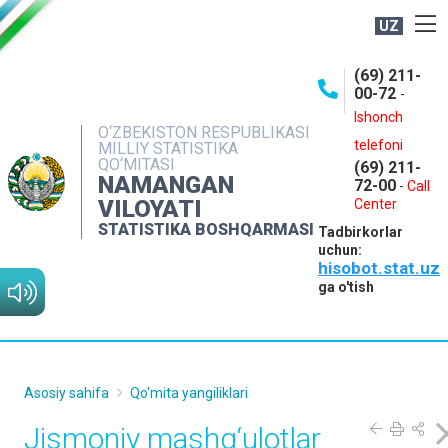
UZ
BOSHQARMA HAQIDA
(69) 211-
00-72
-
OCHIQ MA'LUMOTLAR
Ishonch
O‘ZBEKISTON RESPUBLIKASI
NASHRLAR
telefoni
MILLIY STATISTIKA
QO‘MITASI
(69) 211-
INTERAKTIV XIZMATLAR
NAMANGAN
72-00
-
Call
VILOYATI
MATBUOT XIZMATI
Center
STATISTIKA BOSHQARMASI
Tadbirkorlar
MUROJAATLAR
uchun:
hisobot.stat.uz
KONTAKTLAR
ga o'tish
Asosiy sahifa
Qo'mita yangiliklari
Jismoniy mashg‘ulotlar