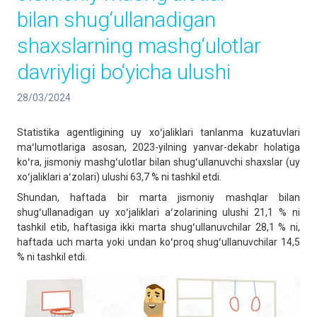
bilan shug‘ullanadigan
shaxslarning mashg‘ulotlar
davriyligi bo‘yicha ulushi
28/03/2024
Statistika agentligining uy xoʻjaliklari tanlanma kuzatuvlari
maʻlumotlariga asosan, 2023-yilning yanvar-dekabr holatiga
koʻra, jismoniy mashgʻulotlar bilan shugʻullanuvchi shaxslar (uy
xoʻjaliklari aʻzolari) ulushi 63,7 % ni tashkil etdi.
Shundan, haftada bir marta jismoniy mashqlar bilan
shugʻullanadigan uy xoʻjaliklari aʻzolarining ulushi 21,1 % ni
tashkil etib, haftasiga ikki marta shugʻullanuvchilar 28,1 % ni,
haftada uch marta yoki undan koʻproq shugʻullanuvchilar 14,5
% ni tashkil etdi.