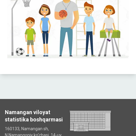
Namangan viloyat
statistika boshqarmasi
160133, Namangan sh,
N.Namangoniy ko'chasi, 14-uy.