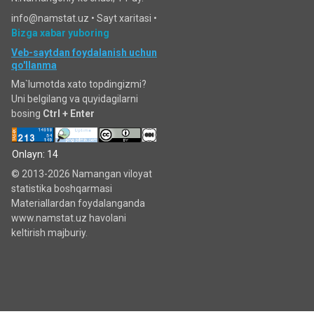
info@namstat.uz •
Sayt xaritasi
•
Bizga xabar yuboring
Veb-saytdan foydalanish uchun
qo'llanma
Ma`lumotda xato topdingizmi?
Uni belgilang va quyidagilarni
bosing
Ctrl + Enter
Onlayn: 14
© 2013-2026 Namangan viloyat
statistika boshqarmasi
Materiallardan foydalanganda
www.namstat.uz havolani
keltirish majburiy.