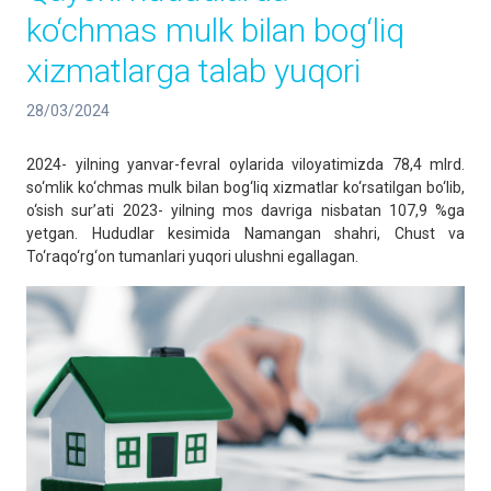
ko‘chmas mulk bilan bog‘liq
xizmatlarga talab yuqori
28/03/2024
2024- yilning yanvar-fevral oylarida viloyatimizda 78,4 mlrd.
so‘mlik ko‘chmas mulk bilan bog‘liq xizmatlar ko‘rsatilgan bo‘lib,
o‘sish sur’ati 2023- yilning mos davriga nisbatan 107,9 %ga
yetgan. Hududlar kesimida Namangan shahri, Chust va
To‘raqo‘rg‘on tumanlari yuqori ulushni egallagan.