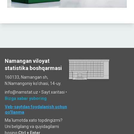
Namangan viloyat
statistika boshqarmasi
160133, Namangan sh,
N.Namangoniy ko'chasi, 14-uy.
info@namstat.uz •
Sayt xaritasi
•
Bizga xabar yuboring
Veb-saytdan foydalanish uchun
qo'llanma
Ma`lumotda xato topdingizmi?
Uni belgilang va quyidagilarni
bosing
Ctrl + Enter