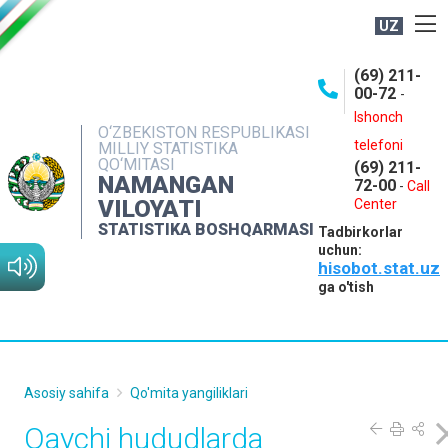
UZ
BOSHQARMA HAQIDA
(69) 211-
00-72
-
OCHIQ MA'LUMOTLAR
Ishonch
O‘ZBEKISTON RESPUBLIKASI
NASHRLAR
telefoni
MILLIY STATISTIKA
QO‘MITASI
(69) 211-
INTERAKTIV XIZMATLAR
NAMANGAN
72-00
-
Call
VILOYATI
MATBUOT XIZMATI
Center
STATISTIKA BOSHQARMASI
Tadbirkorlar
MUROJAATLAR
uchun:
hisobot.stat.uz
KONTAKTLAR
ga o'tish
Asosiy sahifa
Qo'mita yangiliklari
Qaychi hududlarda