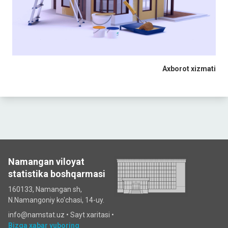
Axborot xizmati
Namangan viloyat
statistika boshqarmasi
160133, Namangan sh,
N.Namangoniy ko'chasi, 14-uy.
info@namstat.uz •
Sayt xaritasi
•
Bizga xabar yuboring