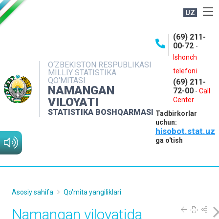
UZ
BOSHQARMA HAQIDA
(69) 211-
00-72
-
OCHIQ MA'LUMOTLAR
Ishonch
O‘ZBEKISTON RESPUBLIKASI
NASHRLAR
telefoni
MILLIY STATISTIKA
QO‘MITASI
(69) 211-
INTERAKTIV XIZMATLAR
NAMANGAN
72-00
-
Call
VILOYATI
MATBUOT XIZMATI
Center
STATISTIKA BOSHQARMASI
Tadbirkorlar
MUROJAATLAR
uchun:
hisobot.stat.uz
KONTAKTLAR
ga o'tish
Asosiy sahifa
Qo'mita yangiliklari
Namangan viloyatida