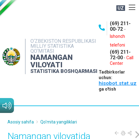
UZ
BOSHQARMA HAQIDA
(69) 211-
00-72
-
OCHIQ MA'LUMOTLAR
Ishonch
O‘ZBEKISTON RESPUBLIKASI
NASHRLAR
telefoni
MILLIY STATISTIKA
QO‘MITASI
(69) 211-
INTERAKTIV XIZMATLAR
NAMANGAN
72-00
-
Call
VILOYATI
MATBUOT XIZMATI
Center
STATISTIKA BOSHQARMASI
Tadbirkorlar
MUROJAATLAR
uchun:
hisobot.stat.uz
KONTAKTLAR
ga o'tish
Asosiy sahifa
Qo'mita yangiliklari
Namangan viloyatida