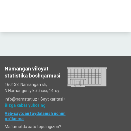
Namangan viloyat
statistika boshqarmasi
160133, Namangan sh,
N.Namangoniy ko'chasi, 14-uy.
info@namstat.uz •
Sayt xaritasi
•
Bizga xabar yuboring
Veb-saytdan foydalanish uchun
qo'llanma
Ma`lumotda xato topdingizmi?