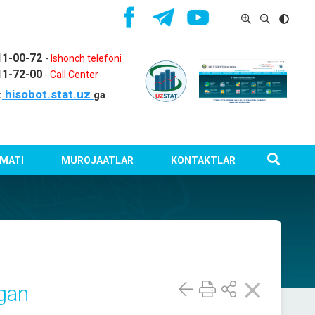
11-00-72
-
Ishonch telefoni
11-72-00
-
Call Center
hisobot.stat.uz
:
ga
MATI
MUROJAATLAR
KONTAKTLAR
tgan