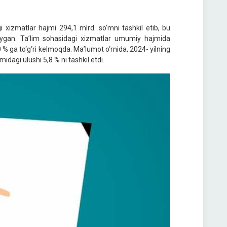
 xizmatlar hajmi 294,1 mlrd. so‘mni tashkil etib, bu
paygan. Ta’lim sohasidagi xizmatlar umumiy hajmida
% ga to‘g‘ri kelmoqda. Ma’lumot o‘rnida, 2024- yilning
dagi ulushi 5,8 % ni tashkil etdi.