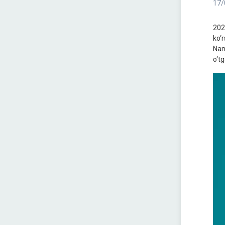
17/
202
ko‘
Nam
o‘t