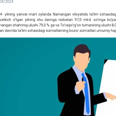
04/2024
4- yilning yanvar-mart oylarida Namangan viloyatida ta’lim sohasidagi
rsatkich o‘tgan yilning shu davriga nisbatan 97,0 mlrd. so‘mga ko‘
angan shahrinig ulushi 79,0 % ga va To‘raqo‘rg‘on tumanining ulushi 8,0 
gan davrida ta’lim sohasidagi xizmatlarning bozor xizmatlari umumiy hajmi