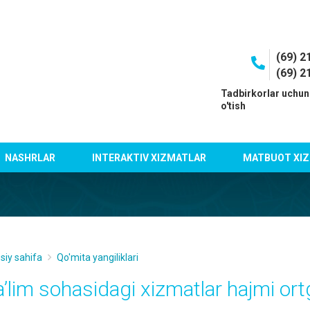
(69) 2
(69) 2
I
Tadbirkorlar uchun
o'tish
NASHRLAR
INTERAKTIV XIZMATLAR
MATBUOT XIZ
siy sahifa
Qo'mita yangiliklari
a’lim sohasidagi xizmatlar hajmi or