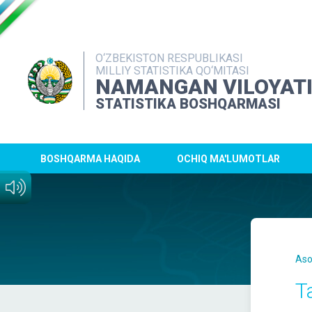
O‘ZBEKISTON RESPUBLIKASI
MILLIY STATISTIKA QO‘MITASI
NAMANGAN VILOYAT
STATISTIKA BOSHQARMASI
BOSHQARMA HAQIDA
OCHIQ MA'LUMOTLAR
Aso
T