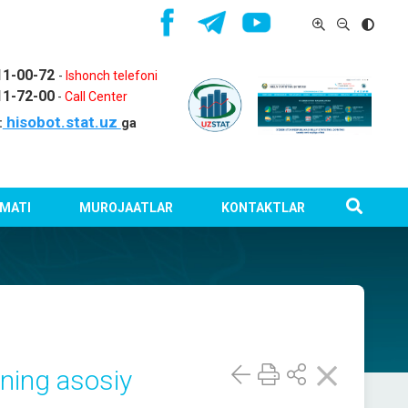
11-00-72
-
Ishonch telefoni
11-72-00
-
Call Center
hisobot.stat.uz
:
ga
MATI
MUROJAATLAR
KONTAKTLAR
 ning asosiy