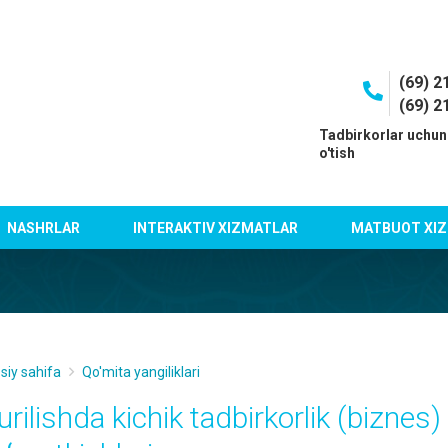
(69) 2
(69) 2
I
Tadbirkorlar uchun
o'tish
NASHRLAR
INTERAKTIV XIZMATLAR
MATBUOT XIZ
siy sahifa
Qo'mita yangiliklari
urilishda kichik tadbirkorlik (biznes)