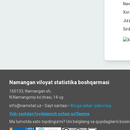
Navo
Xor
Jizz
Sird
Namangan viloyat statistika boshqarmasi
160133, Namangan sh,
N.Namangoniy ko'chasi, 14-uy.
info@namstat.uz •
Sayt xaritasi
•
Bizga xabar yuboring
Veb-saytdan foydalanish uchun qo'llanma
Ma`lumotda xato topdingizmi? Uni belgilang va quyidagilarni bosi