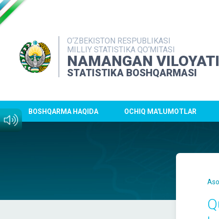
O‘ZBEKISTON RESPUBLIKASI
MILLIY STATISTIKA QO‘MITASI
NAMANGAN VILOYAT
STATISTIKA BOSHQARMASI
BOSHQARMA HAQIDA
OCHIQ MA'LUMOTLAR
Aso
Q