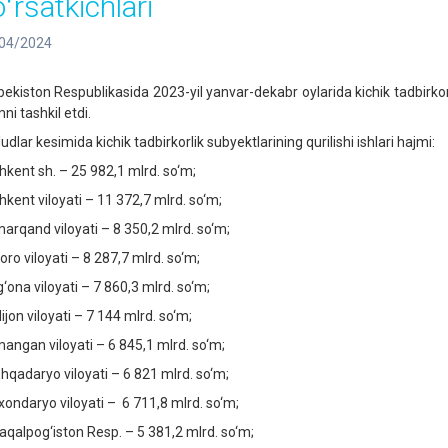
ʻrsatkichlari
04/2024
bekiston Respublikasida 2023-yil yanvar-dekabr oylarida kichik tadbirkorli
ni tashkil etdi.
dlar kesimida kichik tadbirkorlik subyektlarining qurilishi ishlari hajmi:
hkent sh. – 25 982,1 mlrd. so‘m;
hkent viloyati – 11 372,7 mlrd. so‘m;
arqand viloyati – 8 350,2 mlrd. so‘m;
oro viloyati – 8 287,7 mlrd. so‘m;
‘ona viloyati – 7 860,3 mlrd. so‘m;
jon viloyati – 7 144 mlrd. so‘m;
angan viloyati – 6 845,1 mlrd. so‘m;
hqadaryo viloyati – 6 821 mlrd. so‘m;
xondaryo viloyati – 6 711,8 mlrd. so‘m;
aqalpog‘iston Resp. – 5 381,2 mlrd. so‘m;