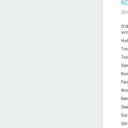
ko
22/
O‘z
so‘m
Hudu
Tos
Tos
Sam
Bux
Farg
Andi
Nam
Qas
Sur
Qor