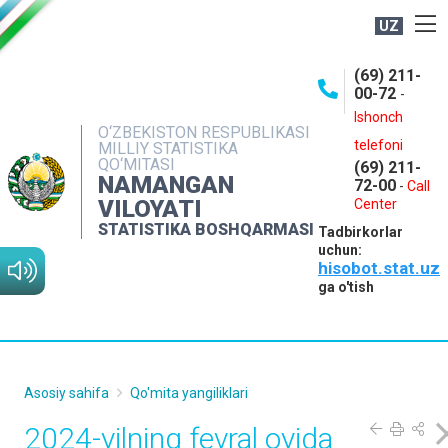
UZ
BOSHQARMA HAQIDA
(69) 211-
00-72
-
OCHIQ MA'LUMOTLAR
Ishonch
O‘ZBEKISTON RESPUBLIKASI
NASHRLAR
telefoni
MILLIY STATISTIKA
QO‘MITASI
(69) 211-
INTERAKTIV XIZMATLAR
NAMANGAN
72-00
-
Call
VILOYATI
MATBUOT XIZMATI
Center
STATISTIKA BOSHQARMASI
Tadbirkorlar
MUROJAATLAR
uchun:
hisobot.stat.uz
KONTAKTLAR
ga o'tish
Asosiy sahifa
Qo'mita yangiliklari
2024-yilning fevral oyida