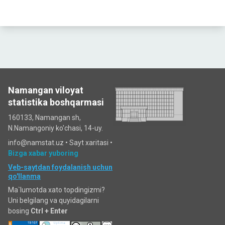
Namangan viloyat
statistika boshqarmasi
160133, Namangan sh,
N.Namangoniy ko'chasi, 14-uy.
info@namstat.uz •
Sayt xaritasi
•
Bizga xabar yuboring
Veb-saytdan foydalanish uchun
qo'llanma
Ma`lumotda xato topdingizmi?
Uni belgilang va quyidagilarni
bosing
Ctrl + Enter