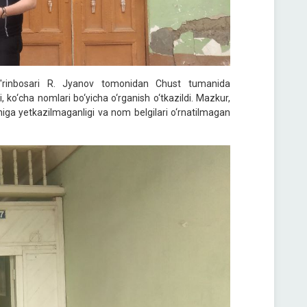
 o'rinbosari R. Jyanov tomonidan Chust tumanida
 ko‘cha nomlari bo‘yicha o‘rganish o‘tkazildi. Mazkur,
kuniga yetkazilmaganligi va nom belgilari o‘rnatilmagan