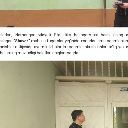
ladan, Namangan viloyati Statistika boshqarmasi boshlig‘ining
lashgan
"Shuvar"
mahalla fuqarolar yig'inida xonadonlarni raqamlanishi,
ganishlar natijasida ayrim ko'chalarda raqamlashtirish ishlari to‘liq ya
chalarning mavjudligi holatlari aniqlanmoqda.