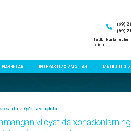
(69) 2
(69) 2
I
Tadbirkorlar uchun
o'tish
NASHRLAR
INTERAKTIV XIZMATLAR
MATBUOT XIZ
siy sahifa
Qo'mita yangiliklari
amangan viloyatida xonadonlarning