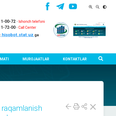
11-00-72
-
Ishonch telefoni
11-72-00
-
Call Center
hisobot.stat.uz
:
ga
MATI
MUROJAATLAR
KONTAKTLAR
 raqamlanish