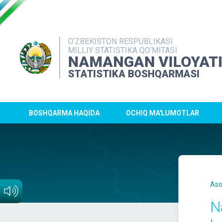
O‘ZBEKISTON RESPUBLIKASI
MILLIY STATISTIKA QO‘MITASI
NAMANGAN VILOYAT
STATISTIKA BOSHQARMASI
BOSHQARMA HAQIDA
OCHIQ MA'LUMOTLAR
Aso
N