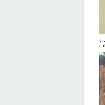
O‘r
maha