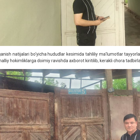
ganish natijalari bo‘yicha hududlar kesimida tahliliy ma’lumotlar tayyorl
lliy hokimliklarga doimiy ravishda axborot kiritilib, kerakli chora tadbirl