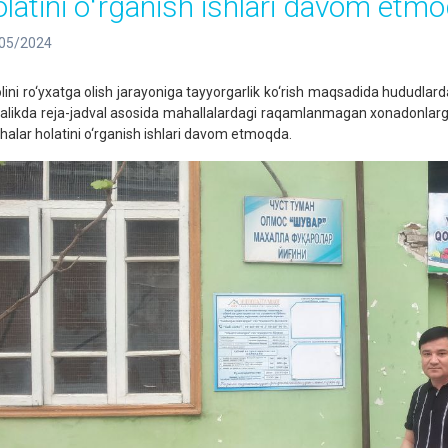
olatini oʻrganish ishlari davom etm
05/2024
lini ro‘yxatga olish jarayoniga tayyorgarlik ko‘rish maqsadida hududlard
galikda reja-jadval asosida mahallalardagi raqamlanmagan xonadonlarga 
chalar holatini o‘rganish ishlari davom etmoqda.