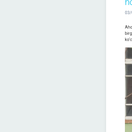
h
03/
Aho
bir
ko‘