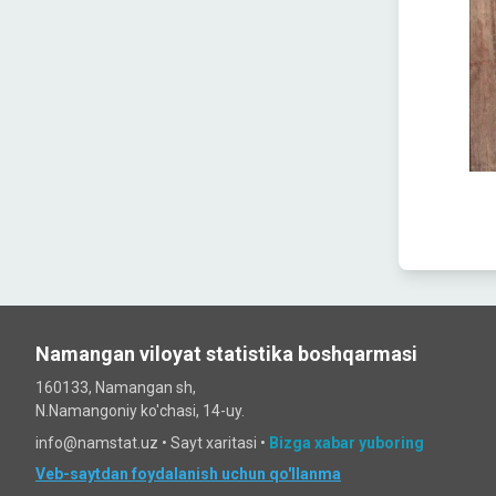
Namangan viloyat statistika boshqarmasi
160133, Namangan sh,
N.Namangoniy ko'chasi, 14-uy.
info@namstat.uz •
Sayt xaritasi
•
Bizga xabar yuboring
Veb-saytdan foydalanish uchun qo'llanma