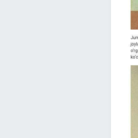
Jum
joy
o‘r
ko‘