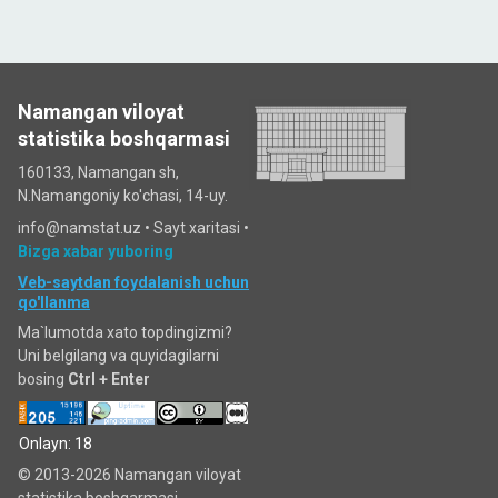
Namangan viloyat
statistika boshqarmasi
160133, Namangan sh,
N.Namangoniy ko'chasi, 14-uy.
info@namstat.uz •
Sayt xaritasi
•
Bizga xabar yuboring
Veb-saytdan foydalanish uchun
qo'llanma
Ma`lumotda xato topdingizmi?
Uni belgilang va quyidagilarni
bosing
Ctrl + Enter
Onlayn: 18
© 2013-2026 Namangan viloyat