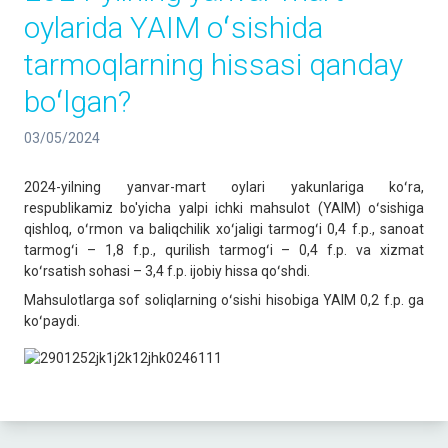
oylarida YAIM oʻsishida
tarmoqlarning hissasi qanday
boʻlgan?
03/05/2024
2024-yilning yanvar-mart oylari yakunlariga koʻra,
respublikamiz bo'yicha yalpi ichki mahsulot (YAIM) oʻsishiga
qishloq, oʻrmon va baliqchilik xoʻjaligi tarmogʻi 0,4 f.p., sanoat
tarmogʻi – 1,8 f.p., qurilish tarmogʻi – 0,4 f.p. va xizmat
koʻrsatish sohasi – 3,4 f.p. ijobiy hissa qoʻshdi.
Mahsulotlarga sof soliqlarning oʻsishi hisobiga YAIM 0,2 f.p. ga
koʻpaydi.