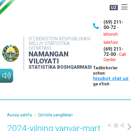
UZ
BOSHQARMA HAQIDA
(69) 211-
00-72
-
OCHIQ MA'LUMOTLAR
Ishonch
O‘ZBEKISTON RESPUBLIKASI
NASHRLAR
telefoni
MILLIY STATISTIKA
QO‘MITASI
(69) 211-
INTERAKTIV XIZMATLAR
NAMANGAN
72-00
-
Call
VILOYATI
MATBUOT XIZMATI
Center
STATISTIKA BOSHQARMASI
Tadbirkorlar
MUROJAATLAR
uchun:
hisobot.stat.uz
KONTAKTLAR
ga o'tish
Asosiy sahifa
Qo'mita yangiliklari
2024-yilning yanvar-mart