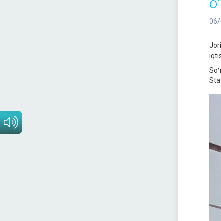
o
06/
Jor
iqti
Soʻ
Stat