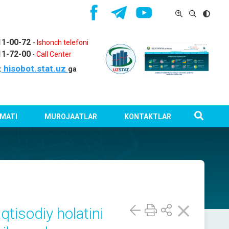
11-00-72
-
Ishonch telefoni
11-72-00
-
Call Center
hisobot.stat.uz
:
ga
MATI
MUROJAATLAR
KONTAKTLAR
iqtisodiy holatini