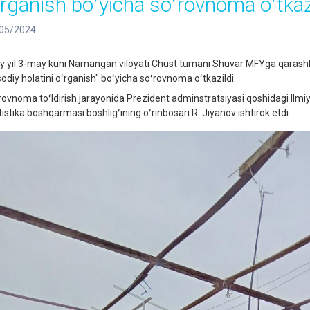
ʻrganish boʻyicha soʻrovnoma oʻtk
05/2024
iy yil 3-may kuni Namangan viloyati Chust tumani Shuvar MFYga qarashli 
sodiy holatini oʻrganish" boʻyicha soʻrovnoma oʻtkazildi.
rovnoma toʻldirish jarayonida Prezident adminstratsiyasi qoshidagi Ilmiy
istika boshqarmasi boshligʻining oʻrinbosari R. Jiyanov ishtirok etdi.