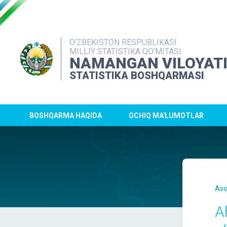
O‘ZBEKISTON RESPUBLIKASI
MILLIY STATISTIKA QO‘MITASI
NAMANGAN VILOYAT
STATISTIKA BOSHQARMASI
BOSHQARMA HAQIDA
OCHIQ MA'LUMOTLAR
Aso
Ah