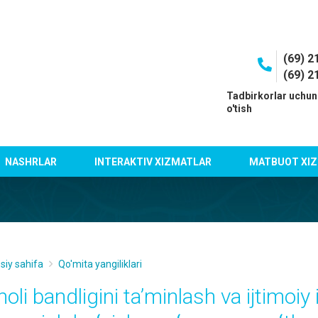
(69) 2
(69) 2
I
Tadbirkorlar uchun
o'tish
NASHRLAR
INTERAKTIV XIZMATLAR
MATBUOT XIZ
siy sahifa
Qo'mita yangiliklari
oli bandligini ta’minlash va ijtimoiy 