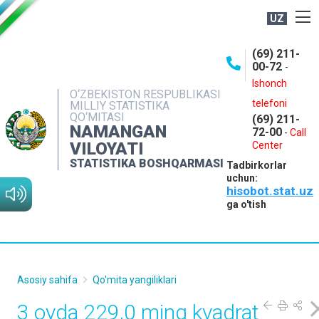
UZ
BOSHQARMA HAQIDA
(69) 211-
00-72
-
OCHIQ MA'LUMOTLAR
Ishonch
O‘ZBEKISTON RESPUBLIKASI
NASHRLAR
telefoni
MILLIY STATISTIKA
QO‘MITASI
(69) 211-
INTERAKTIV XIZMATLAR
NAMANGAN
72-00
-
Call
VILOYATI
MATBUOT XIZMATI
Center
STATISTIKA BOSHQARMASI
Tadbirkorlar
MUROJAATLAR
uchun:
hisobot.stat.uz
KONTAKTLAR
ga o'tish
Asosiy sahifa
Qo'mita yangiliklari
3 oyda 229,0 ming kvadrat