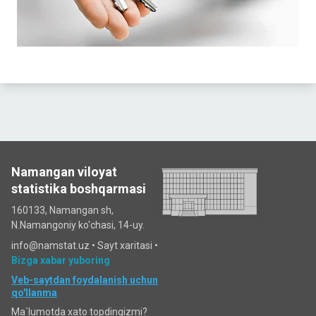
Namangan viloyat
statistika boshqarmasi
160133, Namangan sh,
N.Namangoniy ko'chasi, 14-uy.
info@namstat.uz •
Sayt xaritasi
•
Bizga xabar yuboring
Veb-saytdan foydalanish uchun
qo'llanma
Ma`lumotda xato topdingizmi?