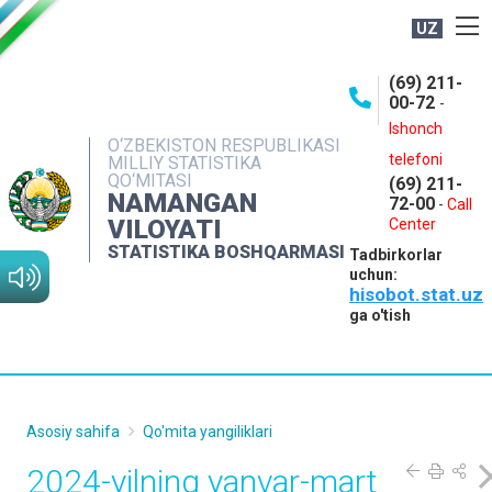
UZ
BOSHQARMA HAQIDA
(69) 211-
00-72
-
OCHIQ MA'LUMOTLAR
Ishonch
O‘ZBEKISTON RESPUBLIKASI
NASHRLAR
telefoni
MILLIY STATISTIKA
QO‘MITASI
(69) 211-
INTERAKTIV XIZMATLAR
NAMANGAN
72-00
-
Call
VILOYATI
MATBUOT XIZMATI
Center
STATISTIKA BOSHQARMASI
Tadbirkorlar
MUROJAATLAR
uchun:
hisobot.stat.uz
KONTAKTLAR
ga o'tish
Asosiy sahifa
Qo'mita yangiliklari
2024-yilning yanvar-mart