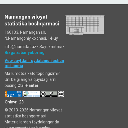
Namangan viloyat
statistika boshqarmasi
160133, Namangan sh,
N.Namangoniy ko'chasi, 14-uy.
info@namstat.uz •
Sayt xaritasi
•
Bizga xabar yuboring
Veb-saytdan foydalanish uchun
qo'llanma
Ma`lumotda xato topdingizmi?
Uni belgilang va quyidagilarni
bosing
Ctrl + Enter
Onlayn: 28
© 2013-2026 Namangan viloyat
statistika boshqarmasi
Materiallardan foydalanganda