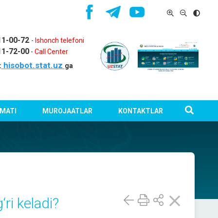
11-00-72
-
Ishonch telefoni
11-72-00
-
Call Center
hisobot.stat.uz
:
ga
MATI
MUROJAATLAR
KONTAKTLAR
ri keladi?