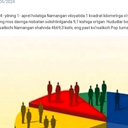
05/2024
4- yilning 1- aprel holatiga Namangan viloyatida 1 kvadrat kilometrga o‘rt
ning mos davriga nisbatan solishtirilganda 9,1 kishiga ortgan. Hududlar bo‘
rsatkichi Namangan shahrida 4669,3 kishi, eng past ko‘rsatkich Pop tuman