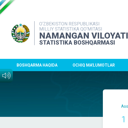
O‘ZBEKISTON RESPUBLIKASI
MILLIY STATISTIKA QO‘MITASI
NAMANGAN VILOYAT
STATISTIKA BOSHQARMASI
BOSHQARMA HAQIDA
OCHIQ MA'LUMOTLAR
Aso
1