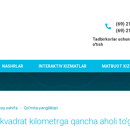
(69) 2
(69) 2
I
Tadbirkorlar uchun
o'tish
NASHRLAR
INTERAKTIV XIZMATLAR
MATBUOT XIZ
siy sahifa
Qo'mita yangiliklari
 kvadrat kilometrga qancha aholi to‘g‘