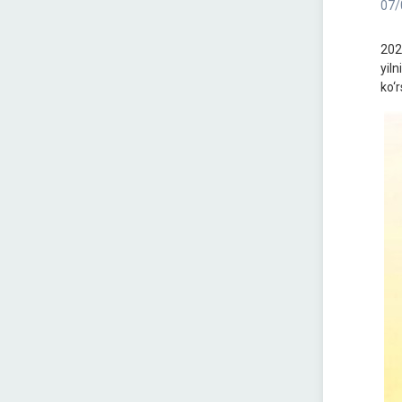
07/
202
yil
ko‘