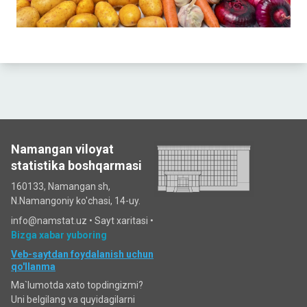
Namangan viloyat
statistika boshqarmasi
160133, Namangan sh,
N.Namangoniy ko'chasi, 14-uy.
info@namstat.uz •
Sayt xaritasi
•
Bizga xabar yuboring
Veb-saytdan foydalanish uchun
qo'llanma
Ma`lumotda xato topdingizmi?
Uni belgilang va quyidagilarni