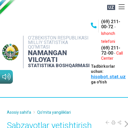
UZ
BOSHQARMA HAQIDA
(69) 211-
00-72
-
OCHIQ MA'LUMOTLAR
Ishonch
O‘ZBEKISTON RESPUBLIKASI
NASHRLAR
telefoni
MILLIY STATISTIKA
QO‘MITASI
(69) 211-
INTERAKTIV XIZMATLAR
NAMANGAN
72-00
-
Call
VILOYATI
MATBUOT XIZMATI
Center
STATISTIKA BOSHQARMASI
Tadbirkorlar
MUROJAATLAR
uchun:
hisobot.stat.uz
KONTAKTLAR
ga o'tish
Asosiy sahifa
Qo'mita yangiliklari
Sabzavotlar yetishtirish