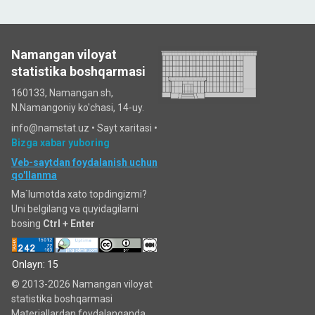
Namangan viloyat
statistika boshqarmasi
160133, Namangan sh,
N.Namangoniy ko'chasi, 14-uy.
info@namstat.uz •
Sayt xaritasi
•
Bizga xabar yuboring
Veb-saytdan foydalanish uchun
qo'llanma
Ma`lumotda xato topdingizmi?
Uni belgilang va quyidagilarni
bosing
Ctrl + Enter
Onlayn: 15
© 2013-2026 Namangan viloyat
statistika boshqarmasi
Materiallardan foydalanganda