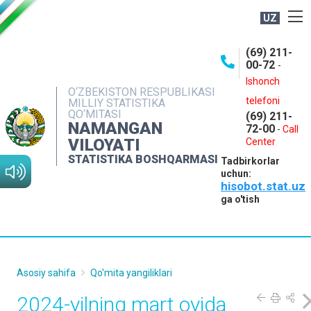
UZ
BOSHQARMA HAQIDA
(69) 211-
00-72
-
OCHIQ MA'LUMOTLAR
Ishonch
O‘ZBEKISTON RESPUBLIKASI
NASHRLAR
telefoni
MILLIY STATISTIKA
QO‘MITASI
(69) 211-
INTERAKTIV XIZMATLAR
NAMANGAN
72-00
-
Call
VILOYATI
MATBUOT XIZMATI
Center
STATISTIKA BOSHQARMASI
Tadbirkorlar
MUROJAATLAR
uchun:
hisobot.stat.uz
KONTAKTLAR
ga o'tish
Asosiy sahifa
Qo'mita yangiliklari
2024-yilning mart oyida