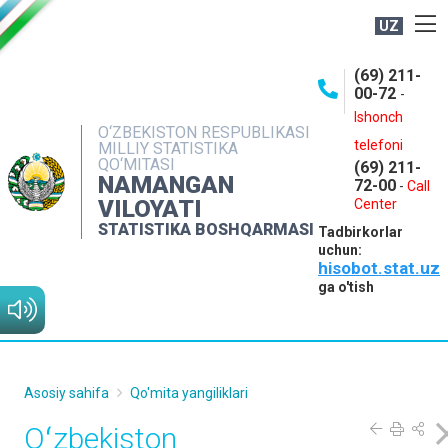
UZ
BOSHQARMA HAQIDA
(69) 211-
00-72
-
OCHIQ MA'LUMOTLAR
Ishonch
O‘ZBEKISTON RESPUBLIKASI
NASHRLAR
telefoni
MILLIY STATISTIKA
QO‘MITASI
(69) 211-
INTERAKTIV XIZMATLAR
NAMANGAN
72-00
-
Call
VILOYATI
MATBUOT XIZMATI
Center
STATISTIKA BOSHQARMASI
Tadbirkorlar
MUROJAATLAR
uchun:
hisobot.stat.uz
KONTAKTLAR
ga o'tish
Asosiy sahifa
Qo'mita yangiliklari
Oʻzbekiston