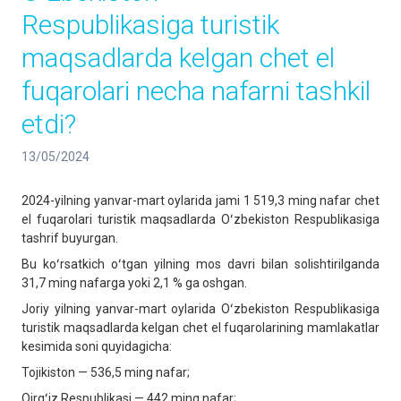
Respublikasiga turistik
maqsadlarda kelgan chet el
fuqarolari necha nafarni tashkil
etdi?
13/05/2024
2024-yilning yanvar-mart oylarida jami 1 519,3 ming nafar chet
el fuqarolari turistik maqsadlarda Oʻzbekiston Respublikasiga
tashrif buyurgan.
Bu koʻrsatkich oʻtgan yilning mos davri bilan solishtirilganda
31,7 ming nafarga yoki 2,1 % ga oshgan.
Joriy yilning yanvar-mart oylarida Oʻzbekiston Respublikasiga
turistik maqsadlarda kelgan chet el fuqarolarining mamlakatlar
kesimida soni quyidagicha:
Tojikiston — 536,5 ming nafar;
Qirgʻiz Respublikasi — 442 ming nafar;