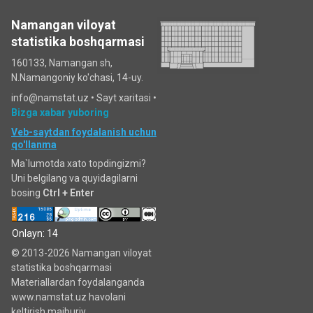
Namangan viloyat
statistika boshqarmasi
160133, Namangan sh,
N.Namangoniy ko'chasi, 14-uy.
info@namstat.uz •
Sayt xaritasi
•
Bizga xabar yuboring
Veb-saytdan foydalanish uchun
qo'llanma
Ma`lumotda xato topdingizmi?
Uni belgilang va quyidagilarni
bosing
Ctrl + Enter
Onlayn: 14
© 2013-2026 Namangan viloyat
statistika boshqarmasi
Materiallardan foydalanganda
www.namstat.uz havolani
keltirish majburiy.