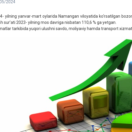
05/2024
4- yilning yanvar-mart oylarida Namangan viloyatida ko‘rsatilgan bozor x
ish sur’ati 2023- yilning mos davriga nisbatan 110,6 % ga yetgan.
matlar tarkibida yuqori ulushni savdo, moliyaviy hamda transport xizmatl