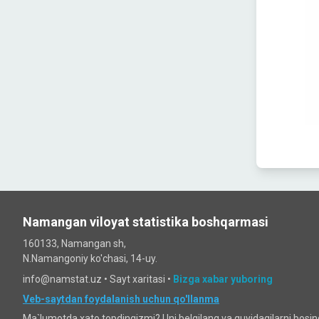
Namangan viloyat statistika boshqarmasi
160133, Namangan sh,
N.Namangoniy ko'chasi, 14-uy.
info@namstat.uz •
Sayt xaritasi
•
Bizga xabar yuboring
Veb-saytdan foydalanish uchun qo'llanma
Ma`lumotda xato topdingizmi? Uni belgilang va quyidagilarni bosi