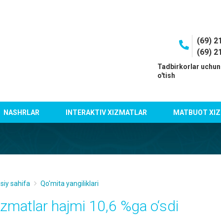
(69) 2
(69) 2
I
Tadbirkorlar uchun
o'tish
NASHRLAR
INTERAKTIV XIZMATLAR
MATBUOT XIZ
siy sahifa
Qo'mita yangiliklari
izmatlar hajmi 10,6 %ga o‘sdi