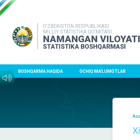
O‘ZBEKISTON RESPUBLIKASI
MILLIY STATISTIKA QO‘MITASI
NAMANGAN VILOYAT
STATISTIKA BOSHQARMASI
BOSHQARMA HAQIDA
OCHIQ MA'LUMOTLAR
Aso
X