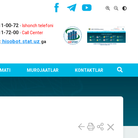
11-00-72
-
Ishonch telefoni
11-72-00
-
Call Center
hisobot.stat.uz
:
ga
MATI
MUROJAATLAR
KONTAKTLAR