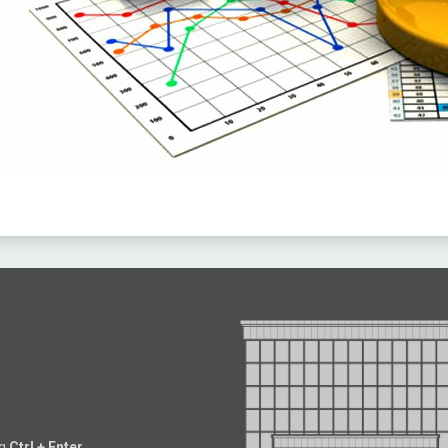
ng
Ctrl + Enter