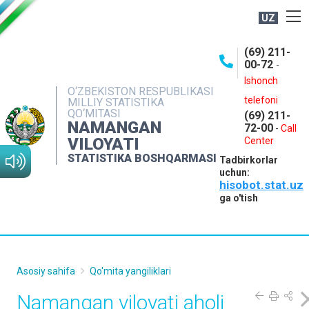
UZ
BOSHQARMA HAQIDA
(69) 211-
00-72
-
OCHIQ MA'LUMOTLAR
Ishonch
O‘ZBEKISTON RESPUBLIKASI
NASHRLAR
telefoni
MILLIY STATISTIKA
QO‘MITASI
(69) 211-
INTERAKTIV XIZMATLAR
NAMANGAN
72-00
-
Call
VILOYATI
MATBUOT XIZMATI
Center
STATISTIKA BOSHQARMASI
Tadbirkorlar
MUROJAATLAR
uchun:
hisobot.stat.uz
KONTAKTLAR
ga o'tish
Asosiy sahifa
Qo'mita yangiliklari
Namangan viloyati aholi