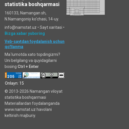
statistika boshqarmasi
160133, Namangan sh,
N.Namangoniy ko'chasi, 14-uy.
info@namstat.uz •
Sayt xaritasi
•
Bizga xabar yuboring
Veb-saytdan foydalanish uchun
qo'llanma
Ma`lumotda xato topdingizmi?
Uni belgilang va quyidagilarni
bosing
Ctrl + Enter
Onlayn: 15
© 2013-2026 Namangan viloyat
statistika boshqarmasi
Materiallardan foydalanganda
www.namstat.uz havolani
keltirish majburiy.