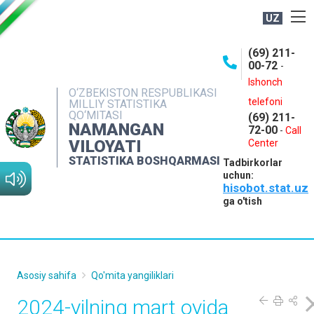
UZ
BOSHQARMA HAQIDA
(69) 211-
00-72
-
OCHIQ MA'LUMOTLAR
Ishonch
O‘ZBEKISTON RESPUBLIKASI
NASHRLAR
telefoni
MILLIY STATISTIKA
QO‘MITASI
(69) 211-
INTERAKTIV XIZMATLAR
NAMANGAN
72-00
-
Call
VILOYATI
MATBUOT XIZMATI
Center
STATISTIKA BOSHQARMASI
Tadbirkorlar
MUROJAATLAR
uchun:
hisobot.stat.uz
KONTAKTLAR
ga o'tish
Asosiy sahifa
Qo'mita yangiliklari
2024-yilning mart oyida