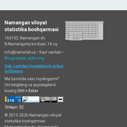
Namangan viloyat
statistika boshqarmasi
160133, Namangan sh,
N.Namangoniy ko'chasi, 14-uy.
info@namstat.uz •
Sayt xaritasi
•
Bizga xabar yuboring
Veb-saytdan foydalanish uchun
qo'llanma
Ma`lumotda xato topdingizmi?
Uni belgilang va quyidagilarni
bosing
Ctrl + Enter
Onlayn: 32
© 2013-2026 Namangan viloyat
statistika boshqarmasi