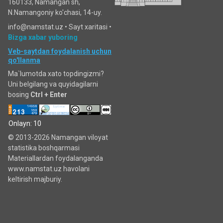
160133, Namangan sh,
N.Namangoniy ko'chasi, 14-uy.
info@namstat.uz •
Sayt xaritasi
•
Bizga xabar yuboring
Veb-saytdan foydalanish uchun
qo'llanma
Ma`lumotda xato topdingizmi?
Uni belgilang va quyidagilarni
bosing
Ctrl + Enter
Onlayn: 10
© 2013-2026 Namangan viloyat
statistika boshqarmasi
Materiallardan foydalanganda
www.namstat.uz havolani
keltirish majburiy.