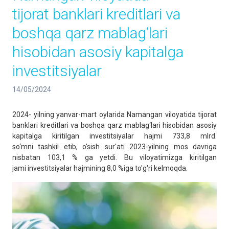
tijorat banklari kreditlari va
boshqa qarz mablag‘lari
hisobidan asosiy kapitalga
investitsiyalar
14/05/2024
2024- yilning yanvar-mart oylarida Namangan viloyatida tijorat
banklari kreditlari va boshqa qarz mablag‘lari hisobidan asosiy
kapitalga kiritilgan investitsiyalar hajmi 733,8 mlrd.
so‘mni tashkil etib, o'sish sur'ati 2023-yilning mos davriga
nisbatan 103,1 % ga yetdi. Bu viloyatimizga kiritilgan
jami investitsiyalar hajmining 8,0 %iga to'g'ri kelmoqda.