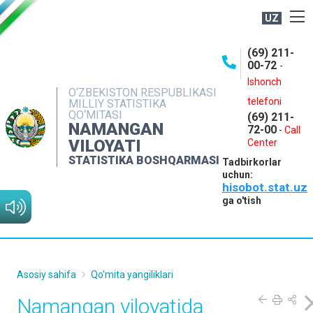
UZ
BOSHQARMA HAQIDA
(69) 211-
00-72
-
OCHIQ MA'LUMOTLAR
Ishonch
O‘ZBEKISTON RESPUBLIKASI
NASHRLAR
telefoni
MILLIY STATISTIKA
QO‘MITASI
(69) 211-
INTERAKTIV XIZMATLAR
NAMANGAN
72-00
-
Call
VILOYATI
MATBUOT XIZMATI
Center
STATISTIKA BOSHQARMASI
Tadbirkorlar
MUROJAATLAR
uchun:
hisobot.stat.uz
KONTAKTLAR
ga o'tish
Asosiy sahifa
Qo'mita yangiliklari
Namangan viloyatida