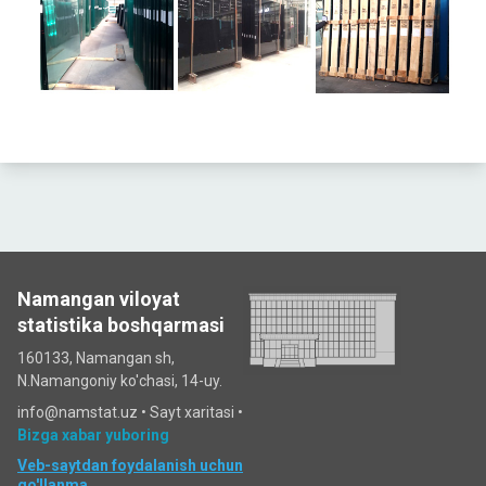
Namangan viloyat
statistika boshqarmasi
160133, Namangan sh,
N.Namangoniy ko'chasi, 14-uy.
info@namstat.uz •
Sayt xaritasi
•
Bizga xabar yuboring
Veb-saytdan foydalanish uchun
qo'llanma