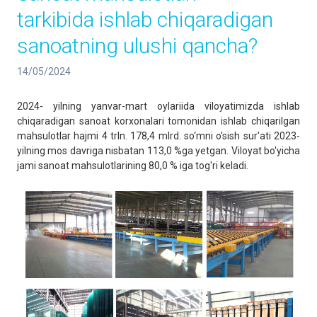
tarkibida ishlab chiqaradigan
sanoatning ulushi qancha?
14/05/2024
2024- yilning yanvar-mart oylariida viloyatimizda ishlab
chiqaradigan sanoat korxonalari tomonidan ishlab chiqarilgan
mahsulotlar hajmi 4 trln. 178,4 mlrd. so‘mni o'sish sur'ati 2023-
yilning mos davriga nisbatan 113,0 %ga yetgan. Viloyat bo'yicha
jami sanoat mahsulotlarining 80,0 % iga tog'ri keladi.