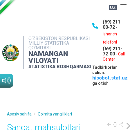
UZ
BOSHQARMA HAQIDA
(69) 211-
00-72
-
OCHIQ MA'LUMOTLAR
Ishonch
O‘ZBEKISTON RESPUBLIKASI
NASHRLAR
telefoni
MILLIY STATISTIKA
QO‘MITASI
(69) 211-
INTERAKTIV XIZMATLAR
NAMANGAN
72-00
-
Call
VILOYATI
MATBUOT XIZMATI
Center
STATISTIKA BOSHQARMASI
Tadbirkorlar
MUROJAATLAR
uchun:
hisobot.stat.uz
KONTAKTLAR
ga o'tish
Asosiy sahifa
Qo'mita yangiliklari
Sanoat mahsulotlari