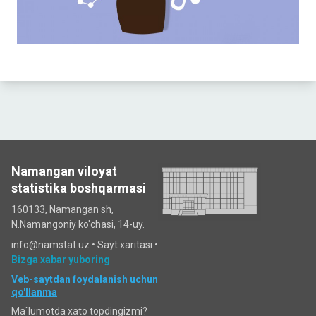
Namangan viloyat
statistika boshqarmasi
160133, Namangan sh,
N.Namangoniy ko'chasi, 14-uy.
info@namstat.uz •
Sayt xaritasi
•
Bizga xabar yuboring
Veb-saytdan foydalanish uchun
qo'llanma
Ma`lumotda xato topdingizmi?