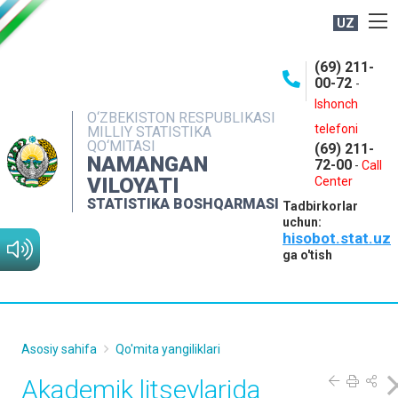
UZ
BOSHQARMA HAQIDA
(69) 211-
00-72
-
OCHIQ MA'LUMOTLAR
Ishonch
O‘ZBEKISTON RESPUBLIKASI
NASHRLAR
telefoni
MILLIY STATISTIKA
QO‘MITASI
(69) 211-
INTERAKTIV XIZMATLAR
NAMANGAN
72-00
-
Call
VILOYATI
MATBUOT XIZMATI
Center
STATISTIKA BOSHQARMASI
Tadbirkorlar
MUROJAATLAR
uchun:
hisobot.stat.uz
KONTAKTLAR
ga o'tish
Asosiy sahifa
Qo'mita yangiliklari
Akademik litseylarida