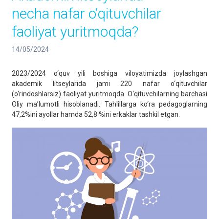
necha nafar o‘qituvchilar
faoliyat yuritmoqda?
14/05/2024
2023/2024 o‘quv yili boshiga viloyatimizda joylashgan
akademik litseylarida jami 220 nafar o‘qituvchilar
(o‘rindoshlarsiz) faoliyat yuritmoqda. O‘qituvchilarning barchasi
Oliy ma’lumotli hisoblanadi. Tahlillarga ko‘ra pedagoglarning
47,2%ini ayollar hamda 52,8 %ini erkaklar tashkil etgan.