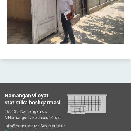
Namangan viloyat
statistika boshqarmasi
160133, Namangan sh,
N.Namangoniy ko'chasi, 14-uy.
info@namstat.uz •
Sayt xaritasi
•