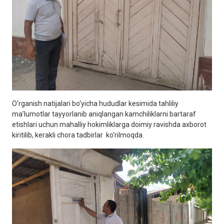
O‘rganish natijalari bo‘yicha hududlar kesimida tahliliy
ma’lumotlar tayyorlanib aniqlangan kamchiliklarni bartaraf
etishlari uchun mahalliy hokimliklarga doimiy ravishda axborot
kiritilib, kerakli chora tadbirlar ko‘rilmoqda.