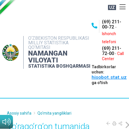
UZ
BOSHQARMA HAQIDA
(69) 211-
00-72
-
OCHIQ MA'LUMOTLAR
Ishonch
O‘ZBEKISTON RESPUBLIKASI
NASHRLAR
telefoni
MILLIY STATISTIKA
QO‘MITASI
(69) 211-
INTERAKTIV XIZMATLAR
NAMANGAN
72-00
-
Call
VILOYATI
MATBUOT XIZMATI
Center
STATISTIKA BOSHQARMASI
Tadbirkorlar
MUROJAATLAR
uchun:
hisobot.stat.uz
KONTAKTLAR
ga o'tish
Asosiy sahifa
Qo'mita yangiliklari
To‘raqo‘rg‘on tumanida