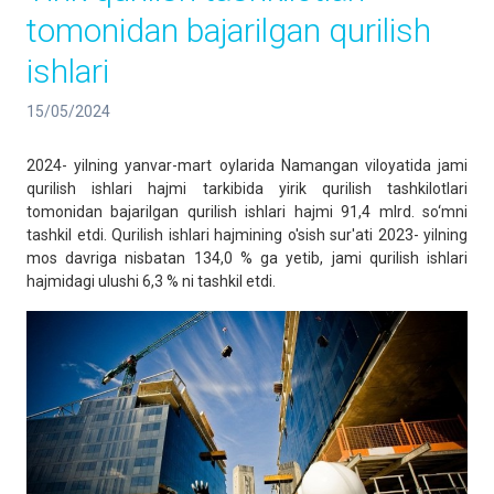
tomonidan bajarilgan qurilish
ishlari
15/05/2024
2024- yilning yanvar-mart oylarida Namangan viloyatida jami
qurilish ishlari hajmi tarkibida yirik qurilish tashkilotlari
tomonidan bajarilgan qurilish ishlari hajmi 91,4 mlrd. so‘mni
tashkil etdi. Qurilish ishlari hajmining o'sish sur'ati 2023- yilning
mos davriga nisbatan 134,0 % ga yetib, jami qurilish ishlari
hajmidagi ulushi 6,3 % ni tashkil etdi.