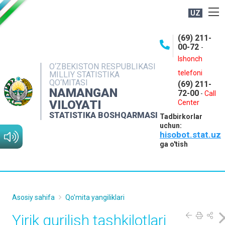
UZ
BOSHQARMA HAQIDA
(69) 211-
00-72
-
OCHIQ MA'LUMOTLAR
Ishonch
O‘ZBEKISTON RESPUBLIKASI
NASHRLAR
telefoni
MILLIY STATISTIKA
QO‘MITASI
(69) 211-
INTERAKTIV XIZMATLAR
NAMANGAN
72-00
-
Call
VILOYATI
MATBUOT XIZMATI
Center
STATISTIKA BOSHQARMASI
Tadbirkorlar
MUROJAATLAR
uchun:
hisobot.stat.uz
KONTAKTLAR
ga o'tish
Asosiy sahifa
Qo'mita yangiliklari
Yirik qurilish tashkilotlari