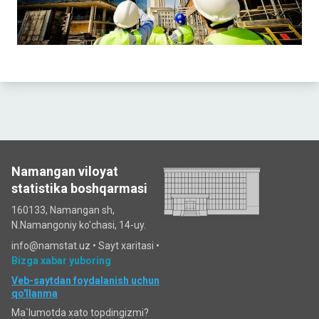
Namangan viloyat
statistika boshqarmasi
160133, Namangan sh,
N.Namangoniy ko'chasi, 14-uy.
info@namstat.uz •
Sayt xaritasi
•
Bizga xabar yuboring
Veb-saytdan foydalanish uchun
qo'llanma
Ma`lumotda xato topdingizmi?