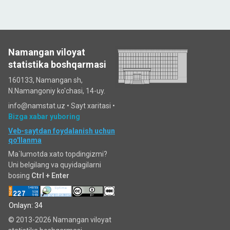
Namangan viloyat
statistika boshqarmasi
160133, Namangan sh,
N.Namangoniy ko'chasi, 14-uy.
info@namstat.uz •
Sayt xaritasi
•
Bizga xabar yuboring
Veb-saytdan foydalanish uchun
qo'llanma
Ma`lumotda xato topdingizmi?
Uni belgilang va quyidagilarni
bosing
Ctrl + Enter
Onlayn: 34
© 2013-2026 Namangan viloyat