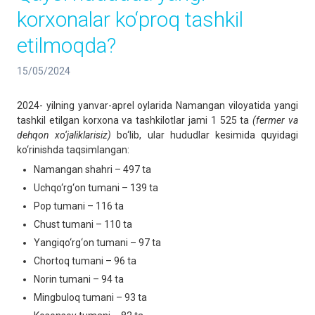
korxonalar ko‘proq tashkil
etilmoqda?
15/05/2024
2024- yilning yanvar-aprel oylarida Namangan viloyatida yangi
tashkil etilgan korxona va tashkilotlar jami 1 525 ta
(fermer va
dehqon xo‘jaliklarisiz)
bo‘lib, ular hududlar kesimida quyidagi
ko‘rinishda taqsimlangan:
Namangan shahri – 497 ta
Uchqo‘rg‘on tumani – 139 ta
Pop tumani – 116 ta
Chust tumani – 110 ta
Yangiqo‘rg‘on tumani – 97 ta
Chortoq tumani – 96 ta
Norin tumani – 94 ta
Mingbuloq tumani – 93 ta