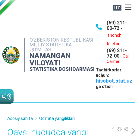
UZ
BOSHQARMA HAQIDA
(69) 211-
00-72
-
OCHIQ MA'LUMOTLAR
Ishonch
O‘ZBEKISTON RESPUBLIKASI
NASHRLAR
telefoni
MILLIY STATISTIKA
QO‘MITASI
(69) 211-
INTERAKTIV XIZMATLAR
NAMANGAN
72-00
-
Call
VILOYATI
MATBUOT XIZMATI
Center
STATISTIKA BOSHQARMASI
Tadbirkorlar
MUROJAATLAR
uchun:
hisobot.stat.uz
KONTAKTLAR
ga o'tish
Asosiy sahifa
Qo'mita yangiliklari
Qaysi hududda yangi