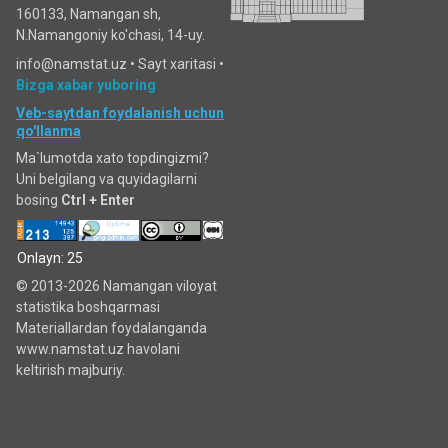
160133, Namangan sh,
N.Namangoniy ko'chasi, 14-uy.
info@namstat.uz •
Sayt xaritasi
•
Bizga xabar yuboring
Veb-saytdan foydalanish uchun
qo'llanma
Ma`lumotda xato topdingizmi?
Uni belgilang va quyidagilarni
bosing
Ctrl + Enter
Onlayn: 25
© 2013-2026 Namangan viloyat
statistika boshqarmasi
Materiallardan foydalanganda
www.namstat.uz havolani
keltirish majburiy.