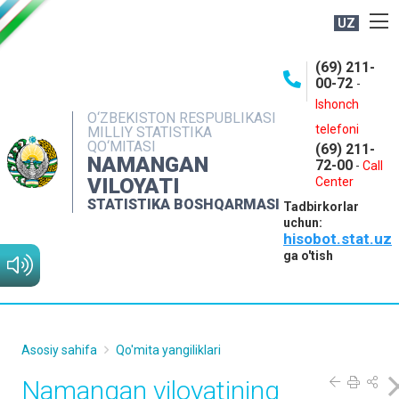
UZ
BOSHQARMA HAQIDA
(69) 211-
00-72
-
OCHIQ MA'LUMOTLAR
Ishonch
O‘ZBEKISTON RESPUBLIKASI
NASHRLAR
telefoni
MILLIY STATISTIKA
QO‘MITASI
(69) 211-
INTERAKTIV XIZMATLAR
NAMANGAN
72-00
-
Call
VILOYATI
MATBUOT XIZMATI
Center
STATISTIKA BOSHQARMASI
Tadbirkorlar
MUROJAATLAR
uchun:
hisobot.stat.uz
KONTAKTLAR
ga o'tish
Asosiy sahifa
Qo'mita yangiliklari
Namangan viloyatining