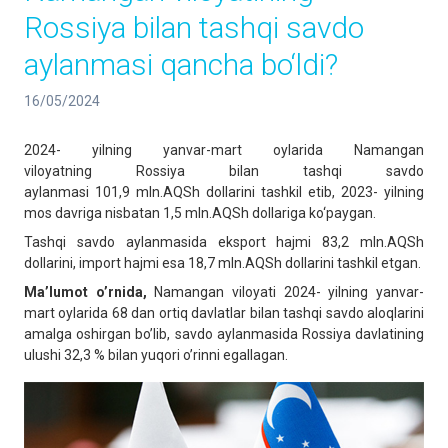
Rossiya bilan tashqi savdo
aylanmasi qancha bo‘ldi?
16/05/2024
2024- yilning yanvar-mart oylarida Namangan
viloyatning Rossiya bilan tashqi savdo
aylanmasi 101,9 mln.AQSh dollarini tashkil etib, 2023- yilning
mos davriga nisbatan 1,5 mln.AQSh dollariga ko‘paygan.
Tashqi savdo aylanmasida eksport hajmi 83,2 mln.AQSh
dollarini, import hajmi esa 18,7 mln.AQSh dollarini tashkil etgan.
Ma’lumot o’rnida,
Namangan viloyati 2024- yilning yanvar-
mart oylarida 68 dan ortiq davlatlar bilan tashqi savdo aloqlarini
amalga oshirgan bo’lib, savdo aylanmasida Rossiya davlatining
ulushi 32,3 % bilan yuqori o’rinni egallagan.