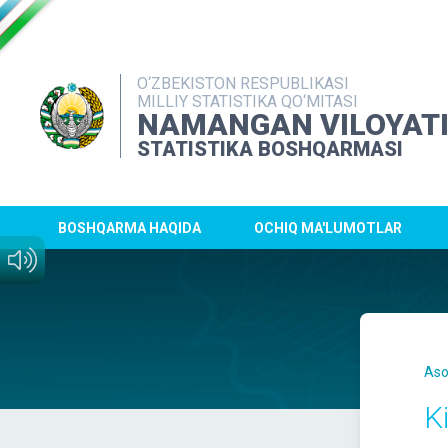
O‘ZBEKISTON RESPUBLIKASI
MILLIY STATISTIKA QO‘MITASI
NAMANGAN VILOYAT
STATISTIKA BOSHQARMASI
BOSHQARMA HAQIDA
OCHIQ MA'LUMOTLAR
Aso
K