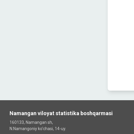
Namangan viloyat statistika boshqarmasi
160133, Namangan sh,
N.Namangoniy ko'chasi, 14-uy.