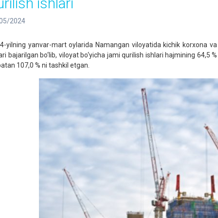
rilish ishlari
05/2024
4-yilning yanvar-mart oylarida Namangan viloyatida kichik korxona va 
ari bajarilgan bo‘lib, viloyat bo‘yicha jami qurilish ishlari hajmining 64,5 
batan 107,0 % ni tashkil etgan.