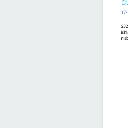
qu
17/
202
ishl
nis