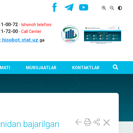
11-00-72
-
Ishonch telefoni
11-72-00
-
Call Center
hisobot.stat.uz
:
ga
MATI
MUROJAATLAR
KONTAKTLAR
nidan bajarilgan