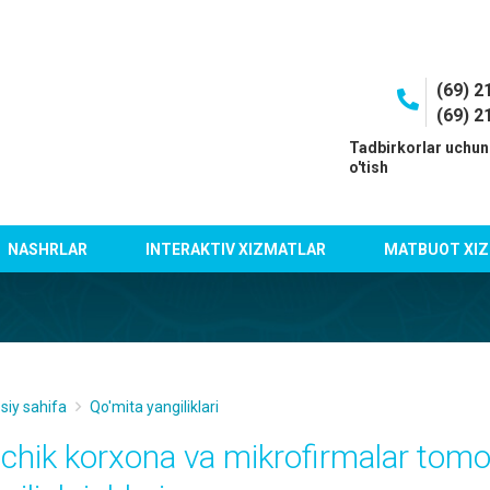
(69) 2
(69) 2
I
Tadbirkorlar uchun
o'tish
NASHRLAR
INTERAKTIV XIZMATLAR
MATBUOT XIZ
siy sahifa
Qo'mita yangiliklari
ichik korxona va mikrofirmalar tomo