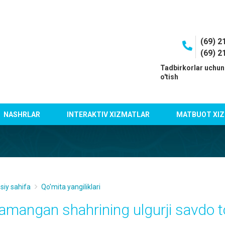
(69) 2
(69) 2
I
Tadbirkorlar uchun
o'tish
NASHRLAR
INTERAKTIV XIZMATLAR
MATBUOT XIZ
siy sahifa
Qo'mita yangiliklari
amangan shahrining ulgurji savdo t