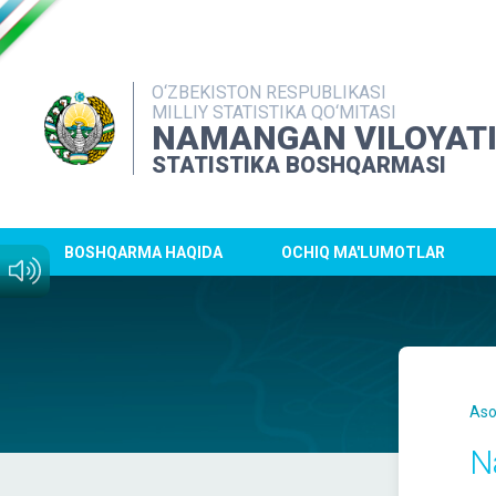
O‘ZBEKISTON RESPUBLIKASI
MILLIY STATISTIKA QO‘MITASI
NAMANGAN VILOYAT
STATISTIKA BOSHQARMASI
BOSHQARMA HAQIDA
OCHIQ MA'LUMOTLAR
Aso
N