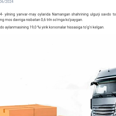
06/2024
4- yilning yanvar-may oylarida Namangan shahrining ulgurji savdo to
ning mos davriga nisbatan 0,6 trln so‘mga ko‘paygan.
do aylanmasining 19,0 %i yirik korxonalar hissasiga to‘g‘ri kelgan.