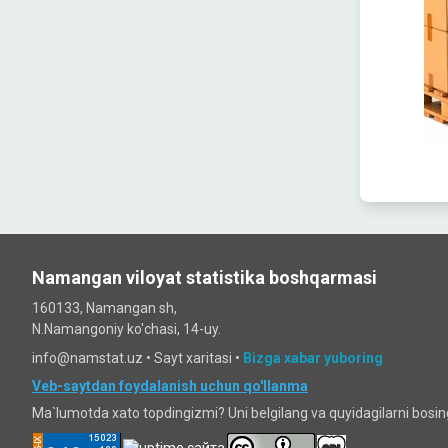
Namangan viloyat statistika boshqarmasi
160133, Namangan sh,
N.Namangoniy ko'chasi, 14-uy.
info@namstat.uz •
Sayt xaritasi
•
Bizga xabar yuboring
Veb-saytdan foydalanish uchun qo'llanma
Ma`lumotda xato topdingizmi? Uni belgilang va quyidagilarni bosi