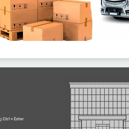
ng
Ctrl + Enter