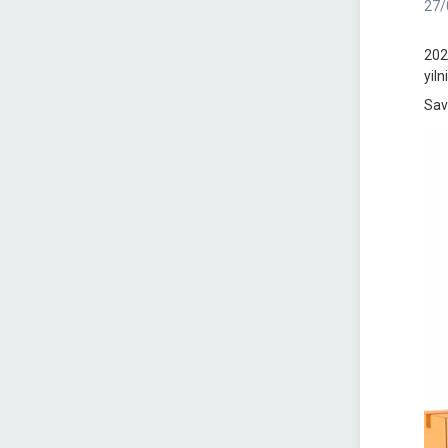
27/
202
yil
Sav