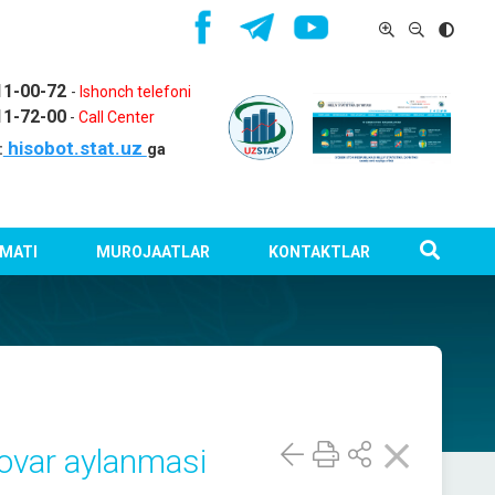
11-00-72
-
Ishonch telefoni
11-72-00
-
Call Center
hisobot.stat.uz
:
ga
MATI
MUROJAATLAR
KONTAKTLAR
ovar aylanmasi