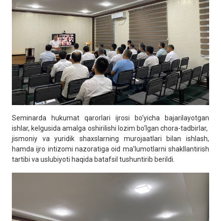
Seminarda hukumat qarorlari ijrosi bo‘yicha bajarilayotgan
ishlar, kelgusida amalga oshirilishi lozim bo‘lgan chora-tadbirlar,
jismoniy va yuridik shaxslarning murojaatlari bilan ishlash,
hamda ijro intizomi nazoratiga oid ma’lumotlarni shakllantirish
tartibi va uslubiyoti haqida batafsil tushuntirib berildi.