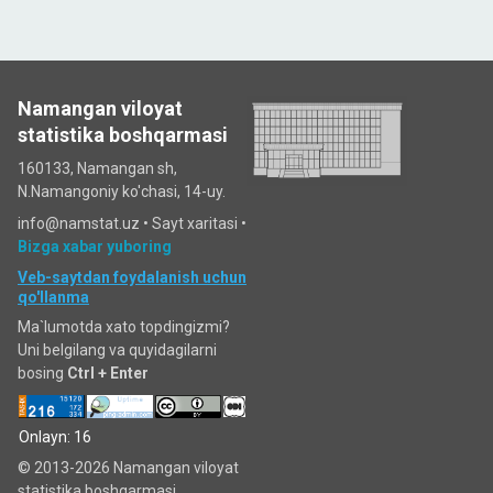
Namangan viloyat
statistika boshqarmasi
160133, Namangan sh,
N.Namangoniy ko'chasi, 14-uy.
info@namstat.uz •
Sayt xaritasi
•
Bizga xabar yuboring
Veb-saytdan foydalanish uchun
qo'llanma
Ma`lumotda xato topdingizmi?
Uni belgilang va quyidagilarni
bosing
Ctrl + Enter
Onlayn: 16
© 2013-2026 Namangan viloyat
statistika boshqarmasi