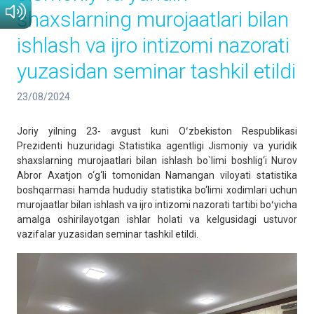
shaxslarning murojaatlari bilan
ishlash va ijro intizomi nazorati
yuzasidan seminar tashkil etildi
23/08/2024
Joriy yilning 23- avgust kuni Oʻzbekiston Respublikasi
Prezidenti huzuridagi Statistika agentligi Jismoniy va yuridik
shaxslarning murojaatlari bilan ishlash bo`limi boshlig‘i Nurov
Abror Axatjon o‘g‘li tomonidan Namangan viloyati statistika
boshqarmasi hamda hududiy statistika bo‘limi xodimlari uchun
murojaatlar bilan ishlash va ijro intizomi nazorati tartibi boʻyicha
amalga oshirilayotgan ishlar holati va kelgusidagi ustuvor
vazifalar yuzasidan seminar tashkil etildi.