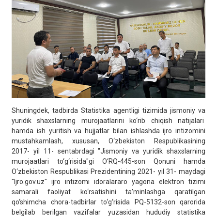
Shuningdek, tadbirda Statistika agentligi tizimida jismoniy va
yuridik shaxslarning murojaatlarini ko‘rib chiqish natijalari
hamda ish yuritish va hujjatlar bilan ishlashda ijro intizomini
mustahkamlash, xususan, O‘zbekiston Respublikasining
2017- yil 11- sentabrdagi "Jismoniy va yuridik shaxslarning
murojaatlari to‘g‘risida"gi O‘RQ-445-son Qonuni hamda
O‘zbekiston Respublikasi Prezidentining 2021- yil 31- maydagi
"Ijro.gov.uz" ijro intizomi idoralararo yagona elektron tizimi
samarali faoliyat ko‘rsatishini ta'minlashga qaratilgan
qo‘shimcha chora-tadbirlar to‘g‘risida PQ-5132-son qarorida
belgilab berilgan vazifalar yuzasidan hududiy statistika