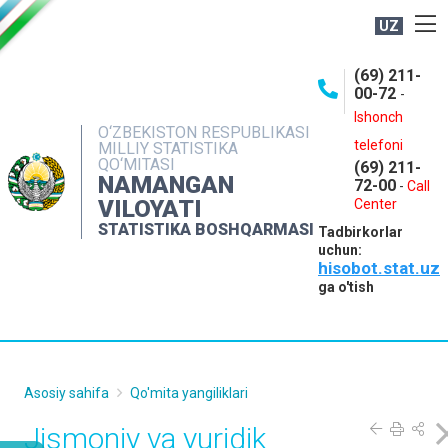
UZ
BOSHQARMA HAQIDA
(69) 211-
00-72
-
OCHIQ MA'LUMOTLAR
Ishonch
O‘ZBEKISTON RESPUBLIKASI
NASHRLAR
telefoni
MILLIY STATISTIKA
QO‘MITASI
(69) 211-
INTERAKTIV XIZMATLAR
NAMANGAN
72-00
-
Call
VILOYATI
MATBUOT XIZMATI
Center
STATISTIKA BOSHQARMASI
Tadbirkorlar
MUROJAATLAR
uchun:
hisobot.stat.uz
KONTAKTLAR
ga o'tish
Asosiy sahifa
Qo'mita yangiliklari
Jismoniy va yuridik