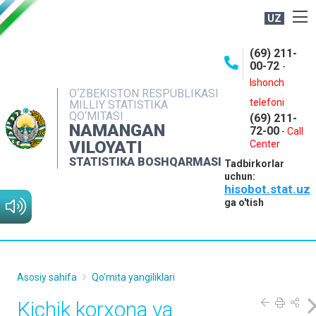
UZ
BOSHQARMA HAQIDA
(69) 211-
00-72
-
OCHIQ MA'LUMOTLAR
Ishonch
O‘ZBEKISTON RESPUBLIKASI
NASHRLAR
telefoni
MILLIY STATISTIKA
QO‘MITASI
(69) 211-
INTERAKTIV XIZMATLAR
NAMANGAN
72-00
-
Call
VILOYATI
MATBUOT XIZMATI
Center
STATISTIKA BOSHQARMASI
Tadbirkorlar
MUROJAATLAR
uchun:
hisobot.stat.uz
KONTAKTLAR
ga o'tish
Asosiy sahifa
Qo'mita yangiliklari
Kichik korxona va