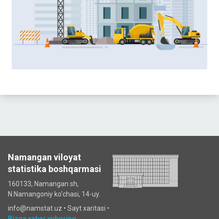
Namangan viloyat
statistika boshqarmasi
160133, Namangan sh,
N.Namangoniy ko'chasi, 14-uy.
info@namstat.uz •
Sayt xaritasi
•
Bizga xabar yuboring