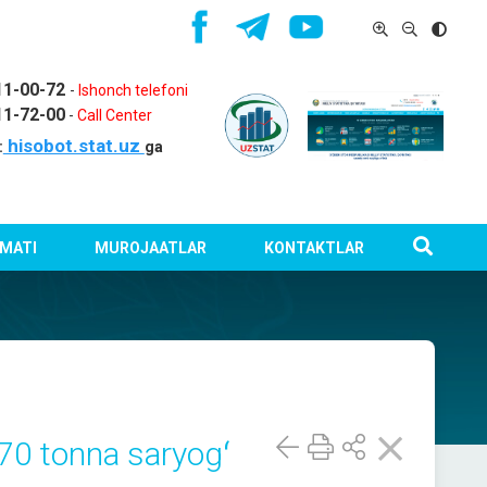
11-00-72
-
Ishonch telefoni
11-72-00
-
Call Center
hisobot.stat.uz
:
ga
MATI
MUROJAATLAR
KONTAKTLAR
 70 tonna saryogʻ