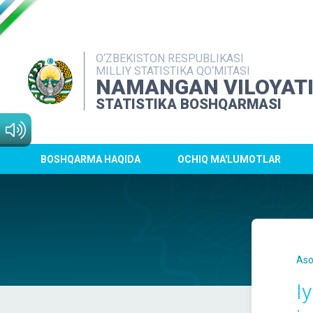
O‘ZBEKISTON RESPUBLIKASI
MILLIY STATISTIKA QO‘MITASI
NAMANGAN VILOYAT
STATISTIKA BOSHQARMASI
BOSHQARMA HAQIDA
OCHIQ MA'LUMOTLAR
Aso
I