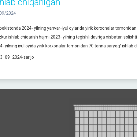
shlab chiqarilgan
09/2024
bekistonda 2024- yilning yanvar-iyul oylarida yirik korxonalar tomonidan 
kur ishlab chiqarish hajmi 2023- yilning tegishli davriga nisbatan solish
4- yilning iyul oyida yirik korxonalar tomonidan 70 tonna saryogʻ ishlab c