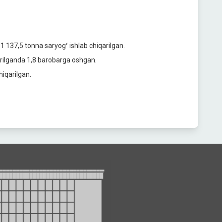
1 137,5 tonna saryogʻ ishlab chiqarilgan.
tirilganda 1,8 barobarga oshgan.
hiqarilgan.