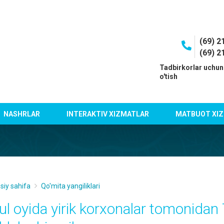
(69) 2
(69) 2
I
Tadbirkorlar uchun
o'tish
NASHRLAR
INTERAKTIV XIZMATLAR
MATBUOT XIZ
siy sahifa
Qo'mita yangiliklari
yul oyida yirik korxonalar tomonidan