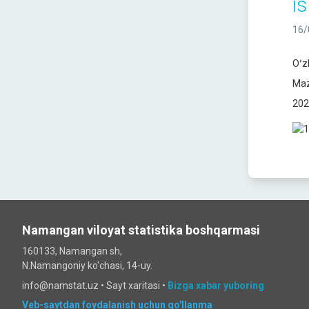
i
16/
Oʻz
Maz
202
Namangan viloyat statistika boshqarmasi
160133, Namangan sh,
N.Namangoniy ko'chasi, 14-uy.
info@namstat.uz •
Sayt xaritasi
•
Bizga xabar yuboring
Veb-saytdan foydalanish uchun qo'llanma