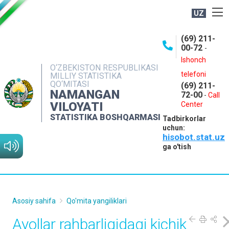
UZ
BOSHQARMA HAQIDA
(69) 211-
00-72
-
OCHIQ MA'LUMOTLAR
Ishonch
O‘ZBEKISTON RESPUBLIKASI
NASHRLAR
telefoni
MILLIY STATISTIKA
QO‘MITASI
(69) 211-
INTERAKTIV XIZMATLAR
NAMANGAN
72-00
-
Call
VILOYATI
MATBUOT XIZMATI
Center
STATISTIKA BOSHQARMASI
Tadbirkorlar
MUROJAATLAR
uchun:
hisobot.stat.uz
KONTAKTLAR
ga o'tish
Asosiy sahifa
Qo'mita yangiliklari
Ayollar rahbarligidagi kichik