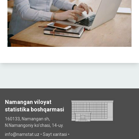
Namangan viloyat
statistika boshqarmasi
160133, Namangan sh,
N.Namangoniy ko'chasi, 14-uy.
info@namstat.uz •
Sayt xaritasi
•