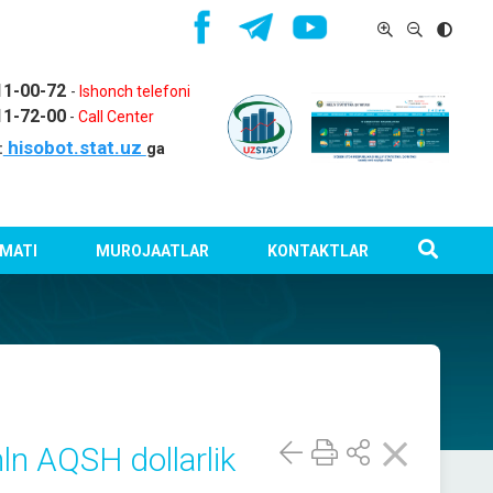
11-00-72
-
Ishonch telefoni
11-72-00
-
Call Center
hisobot.stat.uz
:
ga
MATI
MUROJAATLAR
KONTAKTLAR
ln AQSH dollarlik