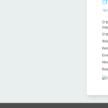
c
16/
Oʻz
imp
Oʻz
Xit
Ken
Ero
Hin
Ros