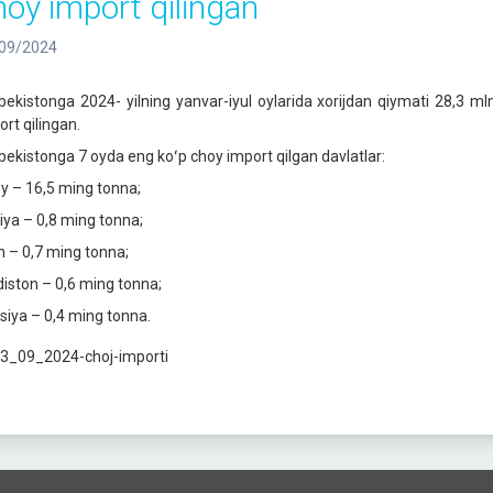
hoy import qilingan
09/2024
bekistonga 2024- yilning yanvar-iyul oylarida xorijdan qiymati 28,3 
ort qilingan.
bekistonga 7 oyda eng koʻp choy import qilgan davlatlar:
oy – 16,5 ming tonna;
iya – 0,8 ming tonna;
n – 0,7 ming tonna;
diston – 0,6 ming tonna;
siya – 0,4 ming tonna.