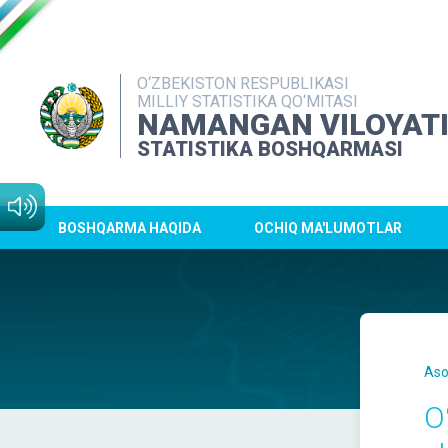
O‘ZBEKISTON RESPUBLIKASI
MILLIY STATISTIKA QO‘MITASI
NAMANGAN VILOYAT
STATISTIKA BOSHQARMASI
BOSHQARMA HAQIDA
OCHIQ MA'LUMOTLAR
Aso
O