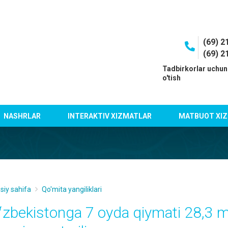
(69) 2
(69) 2
I
Tadbirkorlar uchun
o'tish
NASHRLAR
INTERAKTIV XIZMATLAR
MATBUOT XIZ
siy sahifa
Qo'mita yangiliklari
ʻzbekistonga 7 oyda qiymati 28,3 m