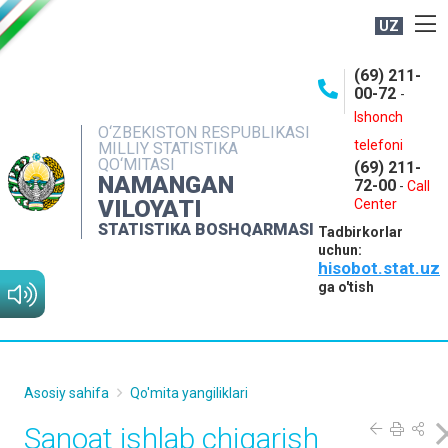
UZ
BOSHQARMA HAQIDA
(69) 211-
00-72
-
OCHIQ MA'LUMOTLAR
Ishonch
O‘ZBEKISTON RESPUBLIKASI
NASHRLAR
telefoni
MILLIY STATISTIKA
QO‘MITASI
(69) 211-
INTERAKTIV XIZMATLAR
NAMANGAN
72-00
-
Call
VILOYATI
MATBUOT XIZMATI
Center
STATISTIKA BOSHQARMASI
Tadbirkorlar
MUROJAATLAR
uchun:
hisobot.stat.uz
KONTAKTLAR
ga o'tish
Asosiy sahifa
Qo'mita yangiliklari
Sanoat ishlab chiqarish