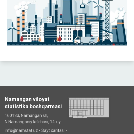
Namangan viloyat
statistika boshqarmasi
160133, Namangan sh,
N.Namangoniy ko'chasi, 14-uy.
info@namstat.uz •
Sayt xaritasi
•