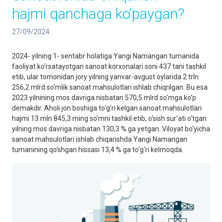
hajmi qanchaga ko‘paygan?
27/09/2024
2024- yilning 1- sentabr holatiga Yangi Namangan tumanida
faoliyat ko‘rsatayotgan sanoat korxonalari soni 437 tani tashkil
etib, ular tomonidan jory yilning yanvar-avgust oylarida 2 trln
256,2 mlrd so‘mlik sanoat mahsulotlari ishlab chiqrilgan. Bu esa
2023 yilnining mos davriga nisbatan 570,5 mlrd so‘mga ko‘p
demakdir. Aholi jon boshiga to‘g‘ri kelgan sanoat mahsulotlari
hajmi 13 mln 845,3 ming so‘mni tashkil etib, o‘sish sur’ati o‘tgan
yilning mos davriga nisbatan 130,3 % ga yetgan. Viloyat bo‘yicha
sanoat mahsulotlari ishlab chiqarishda Yangi Namangan
tumanining qo‘shgan hissasi 13,4 % ga to‘g‘ri kelmoqda.