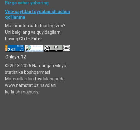
Bizga xabar yuboring
Veb-saytdan foydalanish uchun
qo'llanma
Ma`lumotda xato topdingizmi?
Uni belgilang va quyidagilarni
bosing
Ctrl + Enter
Onlayn: 12
© 2013-2026 Namangan viloyat
statistika boshqarmasi
Materiallardan foydalanganda
www.namstat.uz havolani
keltirish majburiy.