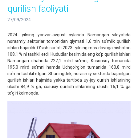
qurilish faoliyati
27/09/2024
2024- yilning yanvar-avgust oylarida Namangan viloyatida
norasmiy sektorlar tomonidan qiymati 1,6 trln so‘mlik qurilish
ishlari bajarildi. O‘sish sur’ati 2023- yilning mos davriga nisbatan
108,1 % ni tashkil etdi. Hududlar kesimida eng ko‘p qurilish ishlari
Namangan shahrida 227,1 mlrd so‘mni, Kosonsoy tumanida
195,0 mlrd so‘mni hamda Uchqo‘rg‘on tumanida 160,8 mlrd
so‘mni tashkil etgan. Shuningdek, norasmiy sektorda bajarilgan
qurilish ishlari hajmida yakka tartibda uy-joy qurish ishlarining
ulushi 84,9 % ga, xususiy qurilish ishlarining ulushi 16,1 % ga
to‘g‘ri kelmoqda.