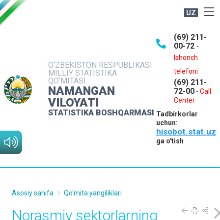
UZ
BOSHQARMA HAQIDA
(69) 211-
00-72
-
OCHIQ MA'LUMOTLAR
Ishonch
O‘ZBEKISTON RESPUBLIKASI
NASHRLAR
telefoni
MILLIY STATISTIKA
QO‘MITASI
(69) 211-
INTERAKTIV XIZMATLAR
NAMANGAN
72-00
-
Call
VILOYATI
MATBUOT XIZMATI
Center
STATISTIKA BOSHQARMASI
Tadbirkorlar
MUROJAATLAR
uchun:
hisobot.stat.uz
KONTAKTLAR
ga o'tish
Asosiy sahifa
Qo'mita yangiliklari
Norasmiy sektorlarning