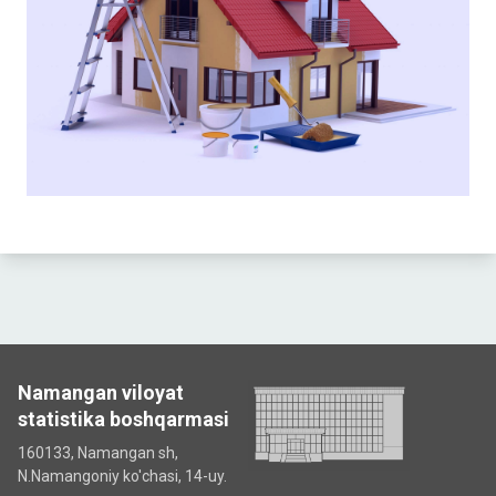
Namangan viloyat
statistika boshqarmasi
160133, Namangan sh,
N.Namangoniy ko'chasi, 14-uy.