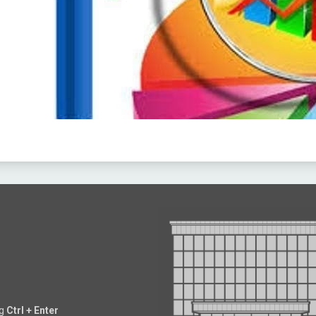
ng
Ctrl + Enter