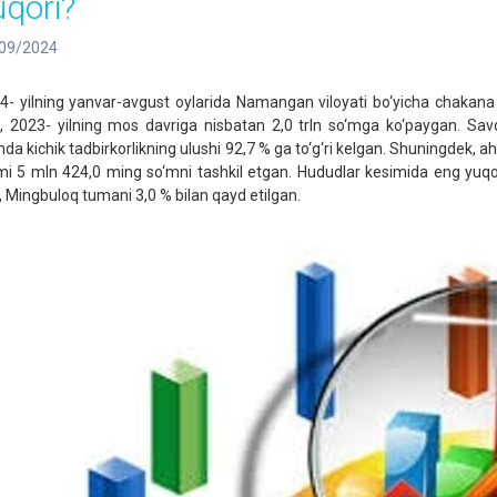
uqori?
09/2024
4- yilning yanvar-avgust oylarida Namangan viloyati bo‘yicha chakana 
b, 2023- yilning mos davriga nisbatan 2,0 trln so‘mga ko‘paygan. Sav
da kichik tadbirkorlikning ulushi 92,7 % ga to‘g‘ri kelgan. Shuningdek,
mi 5 mln 424,0 ming so‘mni tashkil etgan. Hududlar kesimida eng yuqo
, Mingbuloq tumani 3,0 % bilan qayd etilgan.