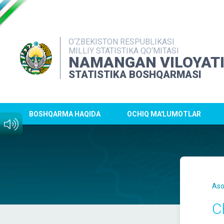
O‘ZBEKISTON RESPUBLIKASI
MILLIY STATISTIKA QO‘MITASI
NAMANGAN VILOYAT
STATISTIKA BOSHQARMASI
BOSHQARMA HAQIDA
OCHIQ MA'LUMOTLAR
Aso
C