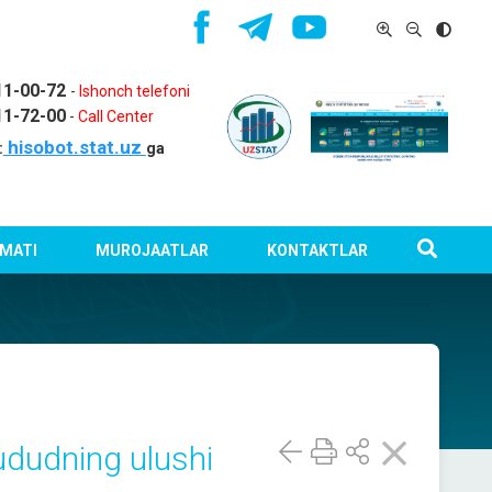
11-00-72
-
Ishonch telefoni
11-72-00
-
Call Center
hisobot.stat.uz
:
ga
MATI
MUROJAATLAR
KONTAKTLAR
dudning ulushi