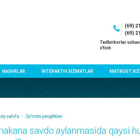
(69) 2
(69) 2
I
Tadbirkorlar uchun
o'tish
NASHRLAR
INTERAKTIV XIZMATLAR
MATBUOT XIZ
siy sahifa
Qo'mita yangiliklari
hakana savdo aylanmasida qaysi hu