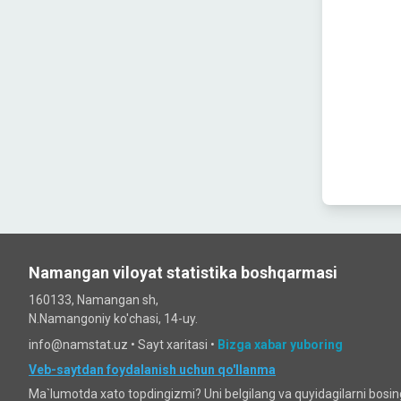
Namangan viloyat statistika boshqarmasi
160133, Namangan sh,
N.Namangoniy ko'chasi, 14-uy.
info@namstat.uz •
Sayt xaritasi
•
Bizga xabar yuboring
Veb-saytdan foydalanish uchun qo'llanma
Ma`lumotda xato topdingizmi? Uni belgilang va quyidagilarni bosi