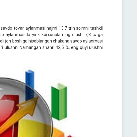
savdo tovar aylanmasi hajmi 13,7 trln so‘mni tashkil
do aylanmasida yirik korxonalarning ulushi 7,3 % ga
 aholi jon boshiga hisoblangan chakana savdo aylanmasi
ri ulushni Namangan shahri 42,5 %, eng quyi ulushni