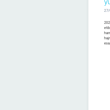
y
27/
202
eti
ham
haj
esa