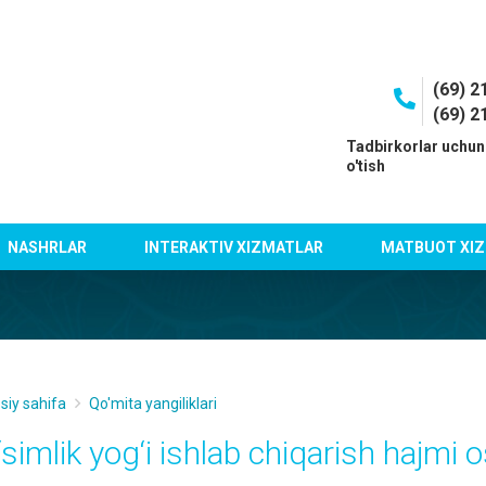
(69) 2
(69) 2
I
Tadbirkorlar uchun
o'tish
NASHRLAR
INTERAKTIV XIZMATLAR
MATBUOT XIZ
siy sahifa
Qo'mita yangiliklari
‘simlik yog‘i ishlab chiqarish hajmi 