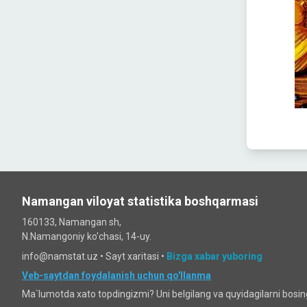
Namangan viloyat statistika boshqarmasi
160133, Namangan sh,
N.Namangoniy ko'chasi, 14-uy.
info@namstat.uz •
Sayt xaritasi
•
Bizga xabar yuboring
Veb-saytdan foydalanish uchun qo'llanma
Ma`lumotda xato topdingizmi? Uni belgilang va quyidagilarni bosi