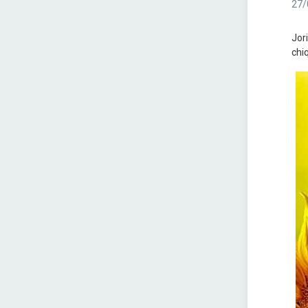
27/
Jor
chi