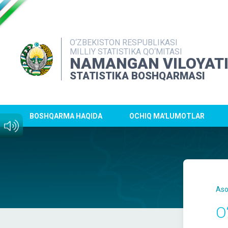
O‘ZBEKISTON RESPUBLIKASI
MILLIY STATISTIKA QO‘MITASI
NAMANGAN VILOYAT
STATISTIKA BOSHQARMASI
BOSHQARMA HAQIDA
OCHIQ MA'LUMOTLAR
Aso
O