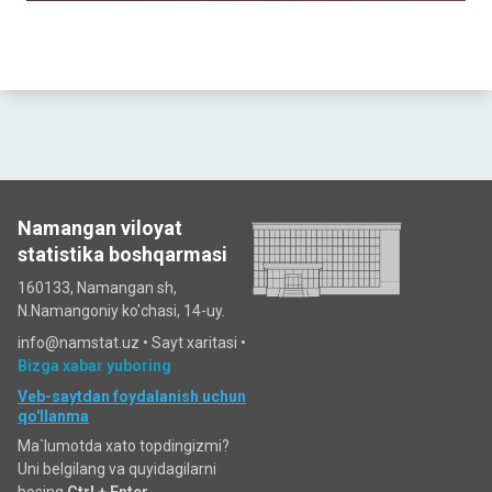
Namangan viloyat
statistika boshqarmasi
160133, Namangan sh,
N.Namangoniy ko'chasi, 14-uy.
info@namstat.uz •
Sayt xaritasi
•
Bizga xabar yuboring
Veb-saytdan foydalanish uchun
qo'llanma
Ma`lumotda xato topdingizmi?
Uni belgilang va quyidagilarni