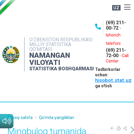
UZ
BOSHQARMA HAQIDA
(69) 211-
00-72
-
OCHIQ MA'LUMOTLAR
Ishonch
O‘ZBEKISTON RESPUBLIKASI
NASHRLAR
telefoni
MILLIY STATISTIKA
QO‘MITASI
(69) 211-
INTERAKTIV XIZMATLAR
NAMANGAN
72-00
-
Call
VILOYATI
MATBUOT XIZMATI
Center
STATISTIKA BOSHQARMASI
Tadbirkorlar
MUROJAATLAR
uchun:
hisobot.stat.uz
KONTAKTLAR
ga o'tish
Asosiy sahifa
Qo'mita yangiliklari
Mingbuloq tumanida