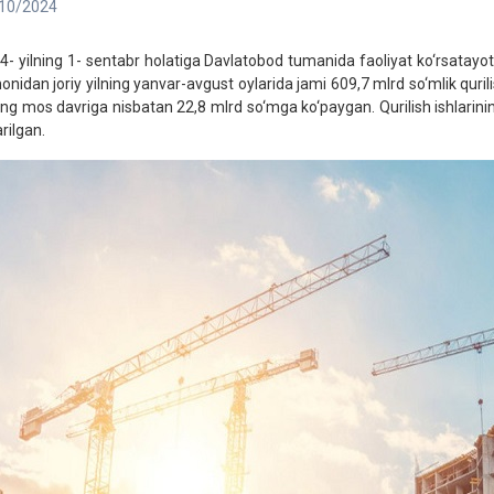
10/2024
4- yilning 1- sentabr holatiga Davlatobod tumanida faoliyat ko‘rsatayotga
onidan joriy yilning yanvar-avgust oylarida jami 609,7 mlrd so‘mlik quril
ning mos davriga nisbatan 22,8 mlrd so‘mga ko‘paygan. Qurilish ishlarin
rilgan.