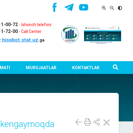
11-00-72
-
Ishonch telefoni
11-72-00
-
Call Center
hisobot.stat.uz
:
ga
MATI
MUROJAATLAR
KONTAKTLAR
mi kengaymoqda