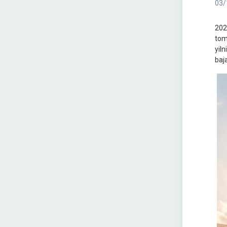
03/
202
tom
yil
baja