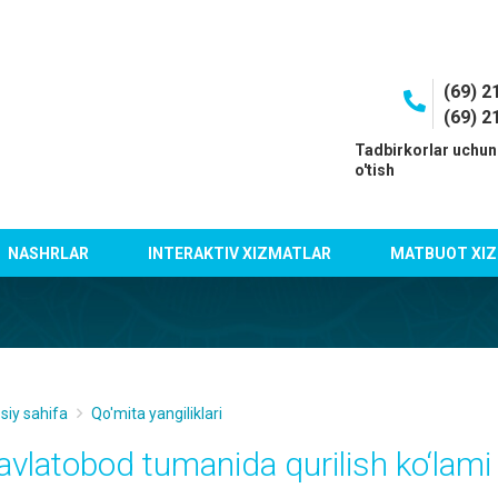
(69) 2
(69) 2
I
Tadbirkorlar uchun
o'tish
NASHRLAR
INTERAKTIV XIZMATLAR
MATBUOT XIZ
siy sahifa
Qo'mita yangiliklari
avlatobod tumanida qurilish ko‘la