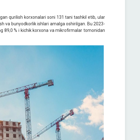
n qurilish korxonalari soni 131 tani tashkil etib, ular
ish va bunyodkorlik ishlari amalga oshirilgan. Bu 2023-
ing 89,0 % i kichik korxona va mikrofirmalar tomonidan