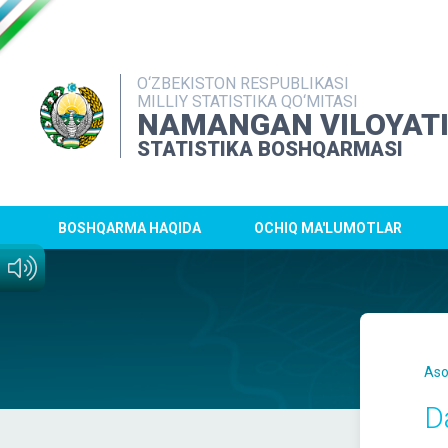
O‘ZBEKISTON RESPUBLIKASI
MILLIY STATISTIKA QO‘MITASI
NAMANGAN VILOYAT
STATISTIKA BOSHQARMASI
BOSHQARMA HAQIDA
OCHIQ MA'LUMOTLAR
Aso
D