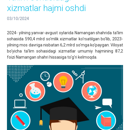
xizmatlar hajmi oshdi
03/10/2024
2024- yilning yanvar-avgust oylarida Namangan shahrida ta’lim
sohasida 590,4 mlrd so‘mlik xizmatlar ko‘rsatilgan bo‘lib, 2023-
yilning mos davriga nisbatan 6,2 mlrd so‘mga ko‘paygan. Viloyat
bo‘yicha ta’lim sohasidagi xizmatlar umumiy hajmining 87,2
foizi Namangan shahri hissasiga to‘g‘ri kelmoqda.