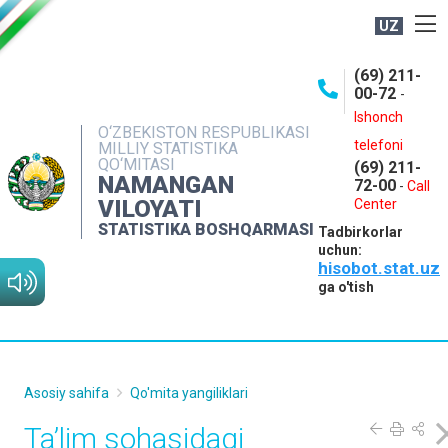
UZ
BOSHQARMA HAQIDA
(69) 211-
00-72
-
OCHIQ MA'LUMOTLAR
Ishonch
O‘ZBEKISTON RESPUBLIKASI
NASHRLAR
telefoni
MILLIY STATISTIKA
QO‘MITASI
(69) 211-
INTERAKTIV XIZMATLAR
NAMANGAN
72-00
-
Call
VILOYATI
MATBUOT XIZMATI
Center
STATISTIKA BOSHQARMASI
Tadbirkorlar
MUROJAATLAR
uchun:
hisobot.stat.uz
KONTAKTLAR
ga o'tish
Asosiy sahifa
Qo'mita yangiliklari
Ta’lim sohasidagi